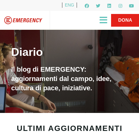
ENG
Per i media
5X1000
R1PUD1A
Shop
|
DONA
Diario
Il blog di EMERGENCY:
aggiornamenti dal campo, idee,
cultura di pace, iniziative.
ULTIMI AGGIORNAMENTI