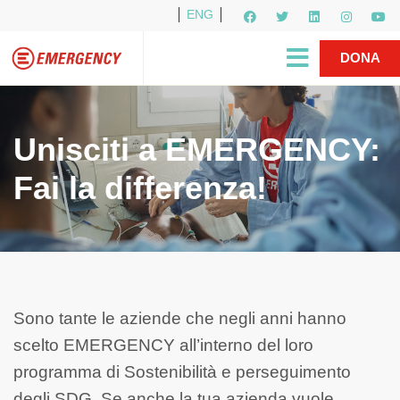
ENG
Per i media
5X1000
R1PUD1A
Shop
|
DONA
Unisciti a EMERGENCY:
Fai la differenza!
Sono tante le aziende che negli anni hanno
scelto EMERGENCY all’interno del loro
programma di Sostenibilità e perseguimento
degli SDG. Se anche la tua azienda vuole