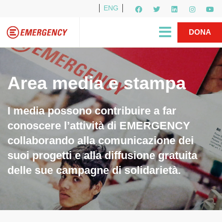
ENG
Per i media
5X1000
R1PUD1A
Shop
|
DONA
Area media e stampa
I media possono contribuire a far
conoscere l’attività di EMERGENCY
collaborando alla comunicazione dei
suoi progetti e alla diffusione gratuita
delle sue campagne di solidarietà.