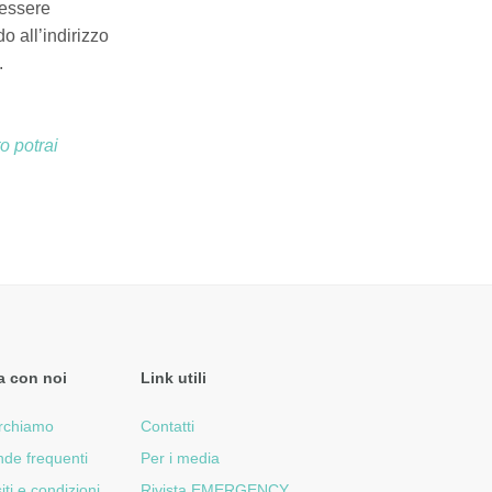
 essere
o all’indirizzo
.
o potrai
a con noi
Link utili
rchiamo
Contatti
de frequenti
Per i media
iti e condizioni
Rivista EMERGENCY