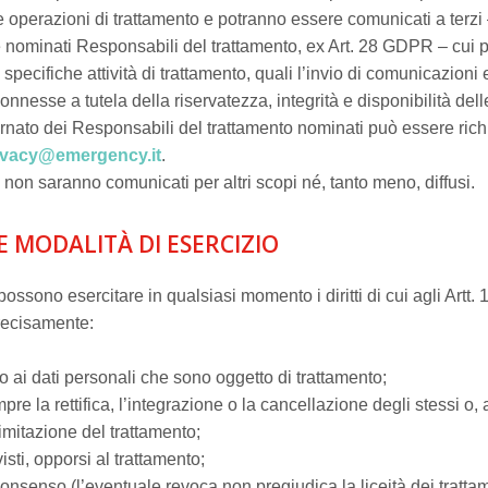
e operazioni di trattamento e potranno essere comunicati a terzi
nominati Responsabili del trattamento, ex Art. 28 GDPR – cui
 specifiche attività di trattamento, quali l’invio di comunicazioni 
onnesse a tutela della riservatezza, integrità e disponibilità dell
rnato dei Responsabili del trattamento nominati può essere rich
ivacy@emergency.it
.
i non saranno comunicati per altri scopi né, tanto meno, diffusi.
I E MODALITÀ DI ESERCIZIO
 possono esercitare in qualsiasi momento i diritti di cui agli Artt.
ecisamente:
o ai dati personali che sono oggetto di trattamento;
pre la rettifica, l’integrazione o la cancellazione degli stessi o,
limitazione del trattamento;
isti, opporsi al trattamento;
consenso (l’eventuale revoca non pregiudica la liceità dei tratta