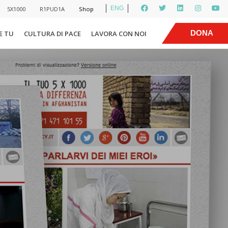
ENG
5X1000
R1PUD1A
Shop
|
DONA
E TU
CULTURA DI PACE
LAVORA CON NOI