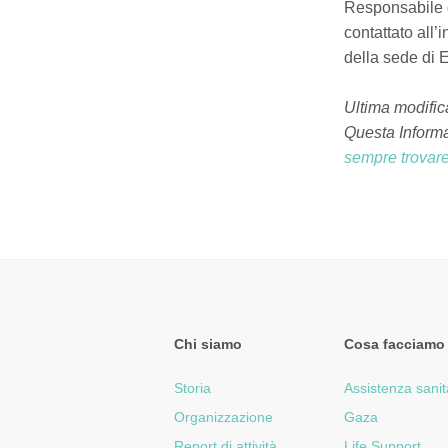
Responsabile d
contattato all’
della sede di
Ultima modific
Questa Informa
sempre trovare
Chi siamo
Cosa facciamo
Storia
Assistenza sanit
Organizzazione
Gaza
Report di attività
Life Support