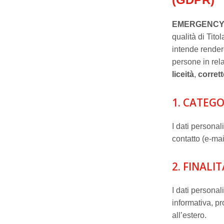
EMERGENCY
qualità di Tit
intende rendere
persone in rela
liceità
,
corret
1. CATEGO
I dati personali
contatto (e-mai
2. FINALI
I dati personal
informativa, pr
all’estero.