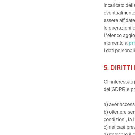
incaricato dell
eventualmente 
essere affidate
le operazioni c
L’elenco aggio
momento a
pr
I dati personal
5. DIRITT
Gli interessati
del GDPR e pr
a) aver access
b) ottenere sem
condizioni, la 
c) nei casi prev
d) revocare il 