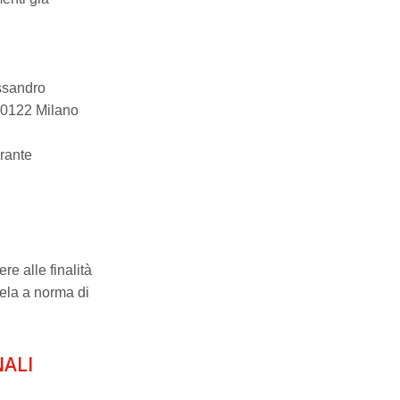
essandro
20122 Milano
arante
re alle finalità
utela a norma di
NALI