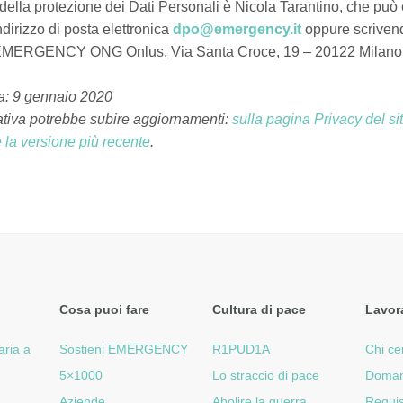
ella protezione dei Dati Personali è Nicola Tarantino, che può
indirizzo di posta elettronica
dpo@emergency.it
oppure scrivend
 EMERGENCY ONG Onlus, Via Santa Croce, 19 – 20122 Milano
a: 9 gennaio 2020
tiva potrebbe subire aggiornamenti:
sulla pagina Privacy del sit
 la versione più recente
.
Cosa puoi fare
Cultura di pace
Lavor
aria a
Sostieni EMERGENCY
R1PUD1A
Chi ce
5×1000
Lo straccio di pace
Doman
Aziende
Abolire la guerra
Requis