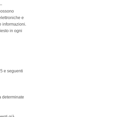
 –
 possono
elettroniche e
e informazioni.
iesto in ogni
 15 e seguenti
 a determinate
menti già