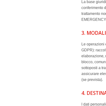
La base giuridi
conferimento de
trattamento non
EMERGENCY
3. MODAL
Le operazioni c
GDPR): raccolt
elaborazione, m
blocco, comuni
sottoposti a tr
assicurare elev
(se prevista).
4. DESTIN
I dati personal