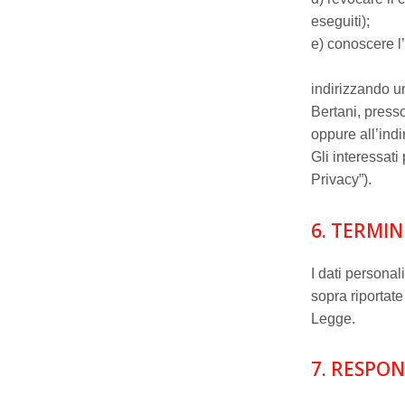
eseguiti);
e) conoscere l
indirizzando u
Bertani, pres
oppure all’indi
Gli interessati
Privacy”).
6. TERMIN
I dati personal
sopra riportate 
Legge.
7. RESPON