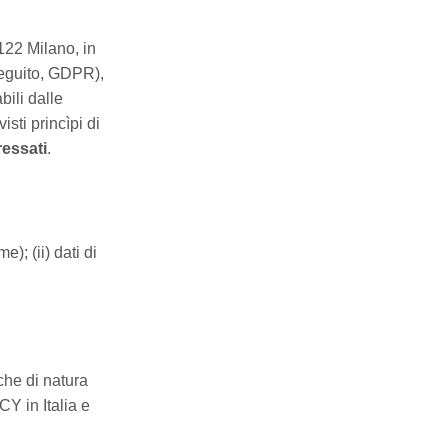
122 Milano, in
seguito, GDPR),
bili dalle
isti princìpi di
ressati
.
e); (ii) dati di
iche di natura
CY in Italia e