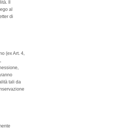
tà. Il
iego al
tter di
o (ex Art. 4,
,
nnessione,
saranno
lità tali da
conservazione
amente