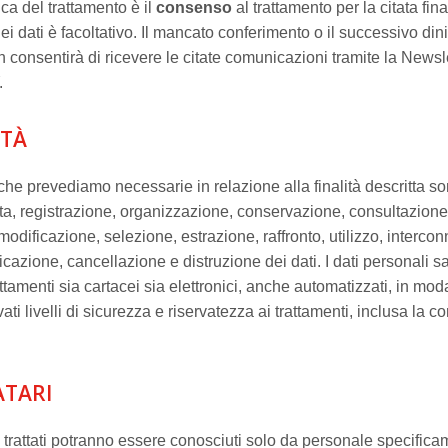
ca del trattamento è il
consenso
al trattamento per la citata finali
i dati è facoltativo. Il mancato conferimento o il successivo din
 consentirà di ricevere le citate comunicazioni tramite la Newsle
.
ITÀ
he prevediamo necessarie in relazione alla finalità descritta son
a, registrazione, organizzazione, conservazione, consultazione
odificazione, selezione, estrazione, raffronto, utilizzo, interco
cazione, cancellazione e distruzione dei dati. I dati personali 
attamenti sia cartacei sia elettronici, anche automatizzati, in moda
ati livelli di sicurezza e riservatezza ai trattamenti, inclusa la 
ATARI
i trattati potranno essere conosciuti solo da personale specific