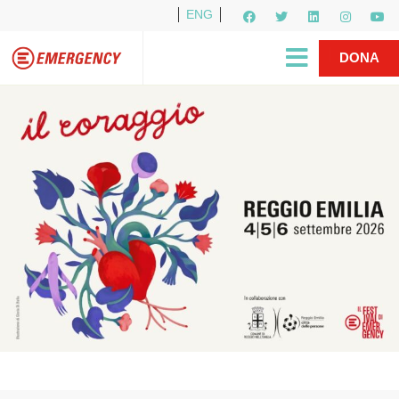
ENG
Per i media
5X1000
R1PUD1A
Shop
|
DONA