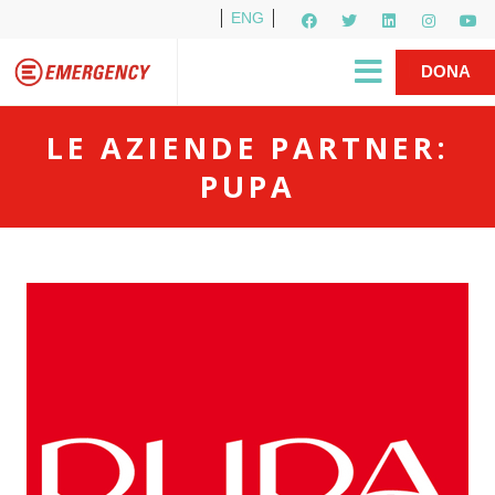
ENG
Per i media
5X1000
R1PUD1A
Shop
|
DONA
LE AZIENDE PARTNER:
PUPA