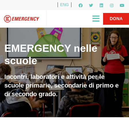
ENG
Per i media
5X1000
R1PUD1A
Shop
|
DONA
EMERGENCY nelle
scuole
Incontri, laboratori e attività per le
scuole primarie, secondarie di primo e
di secondo grado.