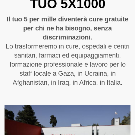
TUO 5X1000
uso dei fondi 2022
uso dei fondi 2021
Il tuo 5 per mille diventerà cure gratuite
uso dei fondi 2020
per chi ne ha bisogno, senza
discriminazioni.
uso dei fondi 2019
Lo trasformeremo in cure, ospedali e centri
sanitari, farmaci ed equipaggiamenti,
in
formazione professionale e lavoro per lo
un’apposita sezione del Bilancio Sociale
staff locale a Gaza, in Ucraina, in
2021
Afghanistan, in Iraq, in Africa, in Italia.
uso dei fondi 2018
uso dei fondi 2017
uso dei fondi 2016
uso dei fondi 2015