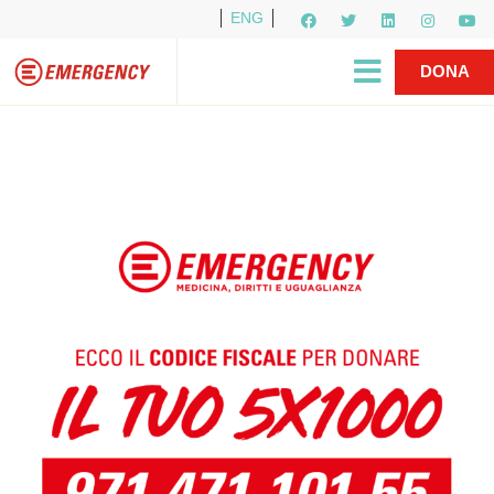
ENG
Per i media
5X1000
R1PUD1A
Shop
|
DONA