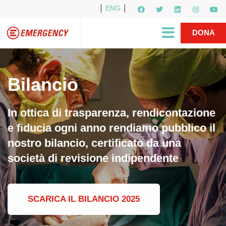
ENG
Per i media
5X1000
R1PUD1A
Shop
|
DONA
Bilancio
In ottica di trasparenza, rendicontazione
e fiducia ogni anno rendiamo pubblico il
nostro bilancio, certificato da una
società di revisione indipendente
SCARICA IL BILANCIO 2025