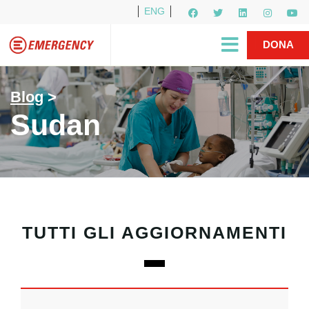
ENG
Per i media
5X1000
R1PUD1A
Shop
|
DONA
Blog
>
Sudan
TUTTI GLI AGGIORNAMENTI