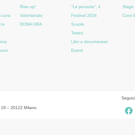
Rise up!
“Le persone”, il
Stage
i cura
Volontariato
Festival 2024
Corsi
rra
DONA ORA
Scuola
Teatro
enza
Libri e documentari
voro
Eventi
Seguic
e 19 – 20122 Milano
 sui cookie
|
Dichiarazione di accessibilità
English