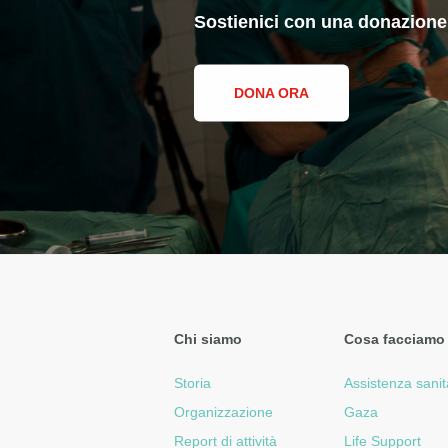
Sostienici con una donazione
DONA ORA
Chi siamo
Cosa facciamo
Storia
Assistenza sanit
Organizzazione
Gaza
Report di attività
Life Support