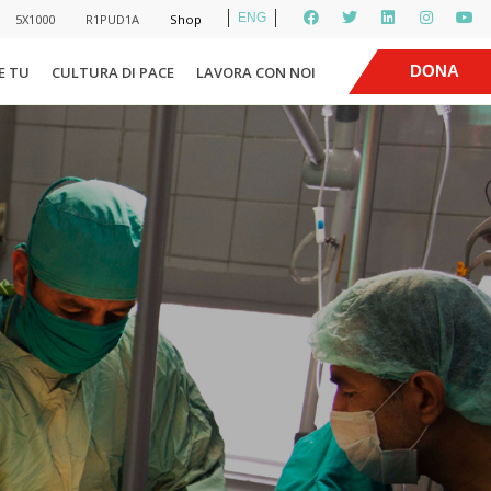
ENG
5X1000
R1PUD1A
Shop
|
DONA
E TU
CULTURA DI PACE
LAVORA CON NOI