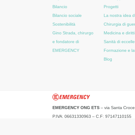
Bilancio
Progetti
Bilancio sociale
La nostra idea d
Sostenibilità
Chirurgia di gue
Gino Strada, chirurgo
Medicina e diritti
e fondatore di
Sanità di eccell
EMERGENCY
Formazione e la
Blog
EMERGENCY ONG ETS
– via Santa Croc
P.IVA: 06631330963 – C.F: 97147110155
Trattamento dei dati personali e informativa
Agevolazioni fiscali per i donatori