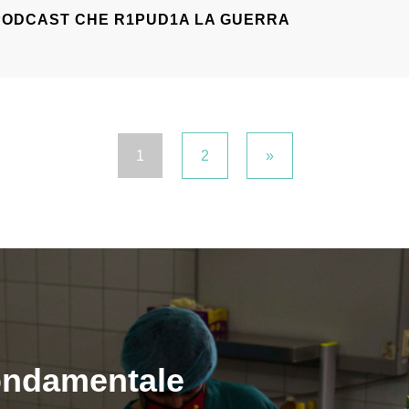
 PODCAST CHE R1PUD1A LA GUERRA
1
2
»
fondamentale