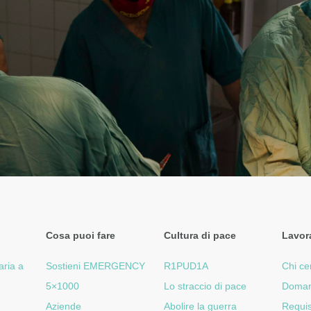
Cosa puoi fare
Cultura di pace
Lavor
aria a
Sostieni EMERGENCY
R1PUD1A
Chi ce
5×1000
Lo straccio di pace
Doman
Aziende
Abolire la guerra
Requis