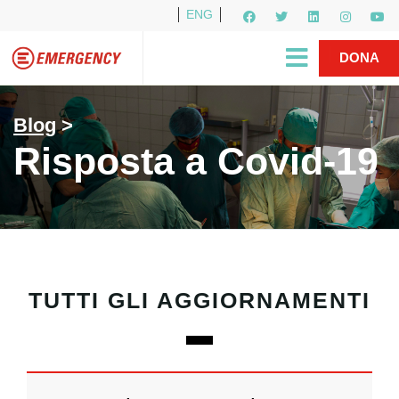
ENG
Per i media
5X1000
R1PUD1A
Shop
|
DONA
Blog
>
Risposta a Covid-19
TUTTI GLI AGGIORNAMENTI