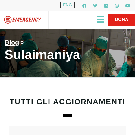
ENG
Per i media
5X1000
R1PUD1A
Shop
|
DONA
Blog
>
Sulaimaniya
TUTTI GLI AGGIORNAMENTI