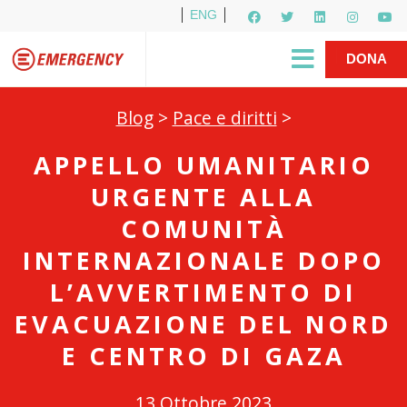
ENG
Per i media
5X1000
R1PUD1A
Shop
|
DONA
Blog
>
Pace e diritti
>
APPELLO UMANITARIO
URGENTE ALLA
COMUNITÀ
INTERNAZIONALE DOPO
L’AVVERTIMENTO DI
EVACUAZIONE DEL NORD
E CENTRO DI GAZA
13 Ottobre 2023