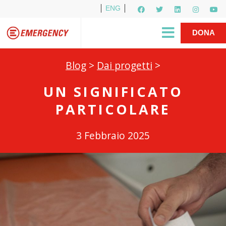
ENG
Per i media
5X1000
R1PUD1A
Shop
|
DONA
Blog
>
Dai progetti
>
UN SIGNIFICATO
PARTICOLARE
3 Febbraio 2025