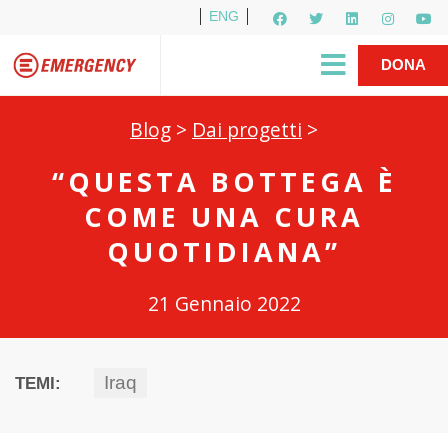
ENG
Per i media
5X1000
R1PUD1A
Shop
|
DONA
Blog
>
Dai progetti
>
“QUESTA BOTTEGA È
COME UNA CURA
QUOTIDIANA”
21 Gennaio 2022
Iraq
TEMI: