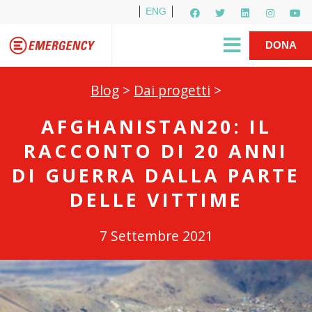
ENG
Per i media
5X1000
R1PUD1A
Shop
|
DONA
Blog
>
Dai progetti
>
AFGHANISTAN20: IL
RACCONTO DI 20 ANNI
DI GUERRA DALLA PARTE
DELLE VITTIME
7 Settembre 2021