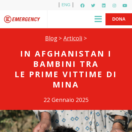
ENG
Per i media
5X1000
R1PUD1A
Shop
|
DONA
Blog
>
Articoli
>
IN AFGHANISTAN I
BAMBINI TRA
LE PRIME VITTIME DI
MINA
22 Gennaio 2025