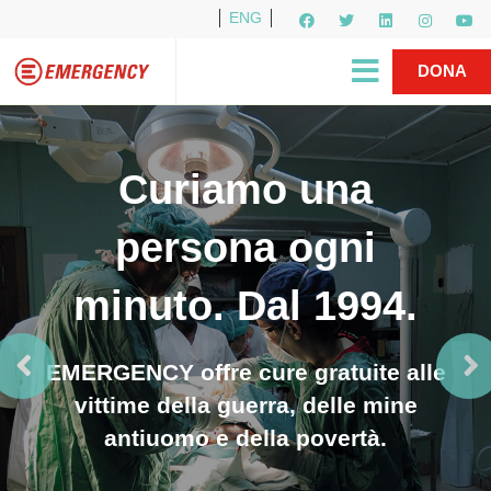
ENG
Per i media
5X1000
R1PUD1A
Shop
|
DONA
Curiamo una
persona ogni
minuto. Dal 1994.
EMERGENCY offre cure gratuite alle
vittime della guerra, delle mine
antiuomo e della povertà.