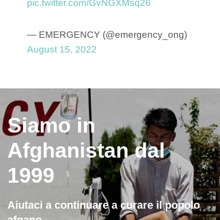
pic.twitter.com/GvNGXMsq26
— EMERGENCY (@emergency_ong)
August 15, 2022
Siamo in
Afghanistan dal
1999
Aiutaci a continuare a curare il popolo
afgano