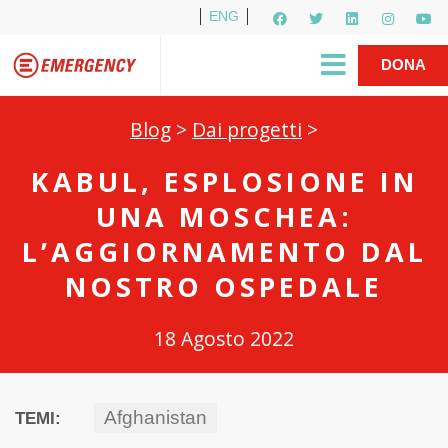
ENG
Per i media
5X1000
R1PUD1A
Shop
|
DONA
Blog
>
Dai progetti
>
KABUL, ESPLOSIONE IN
UNA MOSCHEA:
L’AGGIORNAMENTO DAL
NOSTRO OSPEDALE
18 Agosto 2022
Afghanistan
TEMI: