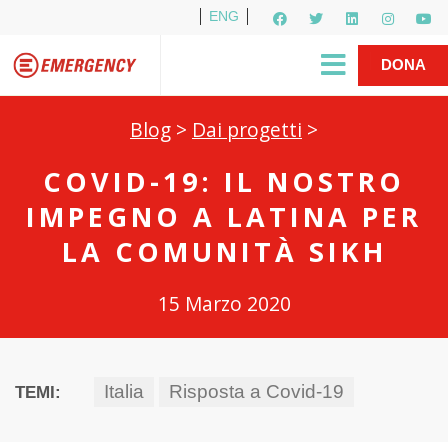
ENG
Per i media
5X1000
R1PUD1A
Shop
|
DONA
Blog
>
Dai progetti
>
COVID-19: IL NOSTRO
IMPEGNO A LATINA PER
LA COMUNITÀ SIKH
15 Marzo 2020
Italia
Risposta a Covid-19
TEMI: