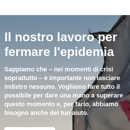
Il nostro lavoro per
fermare l'epidemia
Sappiamo che – nei momenti di crisi
soprattutto – è importante non lasciare
indietro nessuno. Vogliamo fare tutto il
possibile per dare una mano a superare
questo momento e, per farlo, abbiamo
bisogno anche del tuo aiuto.