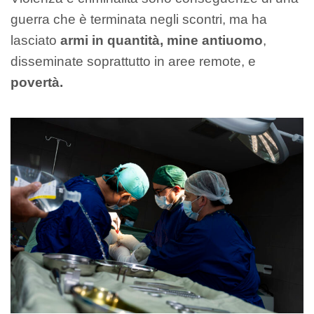
guerra che è terminata negli scontri, ma ha
lasciato
armi in quantità, mine antiuomo
,
disseminate soprattutto in aree remote, e
povertà.