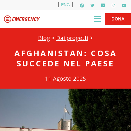
ENG
Per i media
5X1000
R1PUD1A
Shop
|
DONA
Blog
>
Dai progetti
>
AFGHANISTAN: COSA
SUCCEDE NEL PAESE
11 Agosto 2025