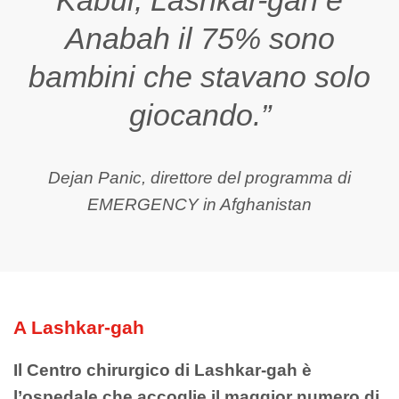
Kabul, Lashkar-gah e
Anabah il 75% sono
bambini che stavano solo
giocando.”
Dejan Panic, direttore del programma di
EMERGENCY in Afghanistan
A Lashkar-
gah
Il Centro chirurgico di Lashkar-
gah
è
l’ospedale che accoglie il maggior numero di