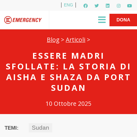
ENG
Per i media
5X1000
R1PUD1A
Shop
|
DONA
Blog
>
Articoli
>
ESSERE MADRI
SFOLLATE: LA STORIA DI
AISHA E SHAZA DA PORT
SUDAN
10 Ottobre 2025
Sudan
TEMI: