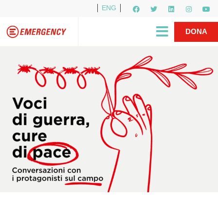
ENG
Per i media
5X1000
R1PUD1A
Shop
|
DONA