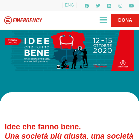
ENG
Per i media
5X1000
R1PUD1A
Shop
|
DONA
Idee che fanno bene.
Una società più giusta, una società