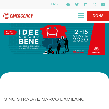
ENG
Per i media
5X1000
R1PUD1A
Shop
|
DONA
GINO STRADA E MARCO DAMILANO