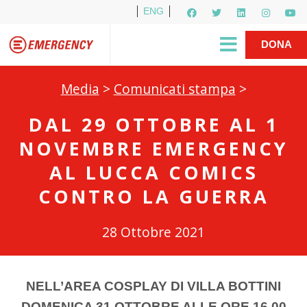
ENG
Per i media
5X1000
R1PUD1A
Shop
|
DONA
Media
>
Comunicati stampa
>
DAL 29 OTTOBRE AL 1
NOVEMBRE EMERGENCY
AL LUCCA COMICS
CONTRO LA GUERRA
28 Ottobre 2021
NELL’AREA COSPLAY DI VILLA BOTTINI
DOMENICA 31 OTTOBRE ALLE ORE 16.00