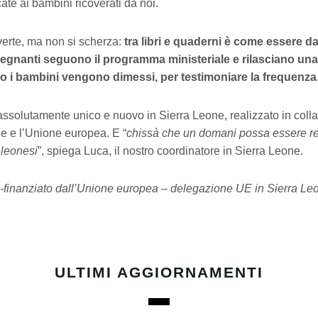
ate ai bambini ricoverati da noi.
diverte, ma non si scherza:
tra libri e quaderni è come essere d
segnanti seguono il programma ministeriale e rilasciano una 
 i bambini vengono dimessi, per testimoniare la frequenza
assolutamente unico e nuovo in Sierra Leone, realizzato in col
 e l’Unione europea. E “
chissà che un domani possa essere re
aleonesi
”, spiega Luca, il nostro coordinatore in Sierra Leone.
co-finanziato dall’Unione europea – delegazione UE in Sierra Le
ULTIMI AGGIORNAMENTI