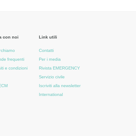
a con noi
Link utili
rchiamo
Contatti
de frequenti
Per i media
iti e condizioni
Rivista EMERGENCY
Servizio civile
 ECM
Iscriviti alla newsletter
International