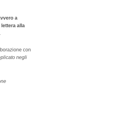
avvero a
lettera alla
.
laborazione con
plicato negli
one