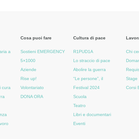
Cosa puoi fare
Cultura di pace
Lavor
aria a
Sostieni EMERGENCY
R1PUD1A
Chi ce
5×1000
Lo straccio di pace
Doman
Aziende
Abolire la guerra
Requis
Rise up!
“Le persone”, il
Stage
i cura
Volontariato
Festival 2024
Corsi
rra
DONA ORA
Scuola
Teatro
enza
Libri e documentari
voro
Eventi