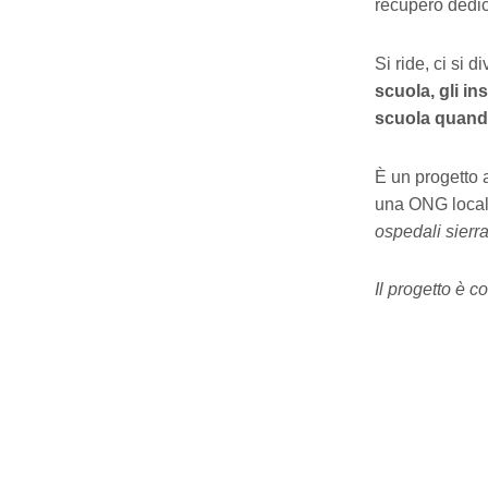
recupero dedic
Si ride, ci si 
scuola, gli in
scuola quando
È un progetto 
una ONG locale
ospedali sierr
Il progetto è 