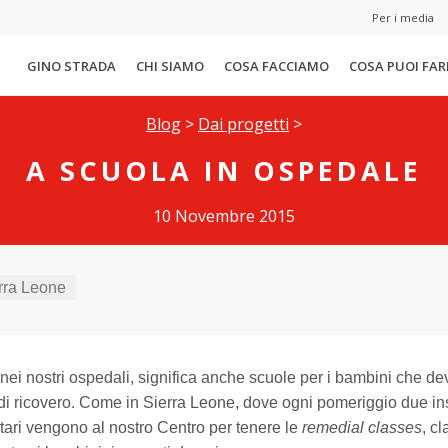
Per i media
GINO STRADA
CHI SIAMO
COSA FACCIAMO
COSA PUOI FAR
Blog
>
Dai progetti
>
A SCUOLA IN OSPEDALE
10 Novembre 2015
rra Leone
, nei nostri ospedali, significa anche scuole per i bambini che 
 di ricovero. Come in Sierra Leone, dove ogni pomeriggio due in
ari vengono al nostro Centro per tenere le
remedial classes
, cl