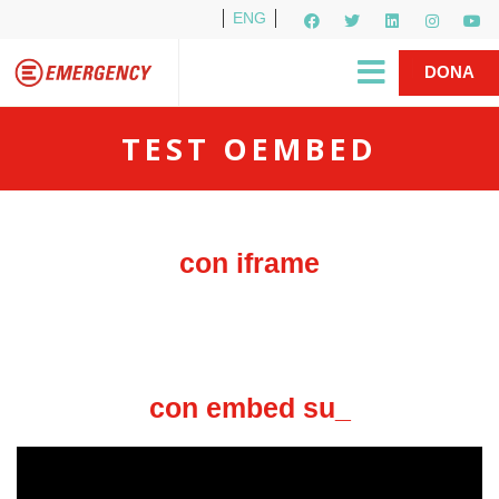
ENG
Per i media
5X1000
R1PUD1A
Shop
|
DONA
TEST OEMBED
con iframe
con embed su_