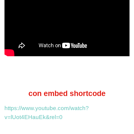
con embed shortcode
https://www.youtube.com/watch?
v=lUot4EHauEk&rel=0