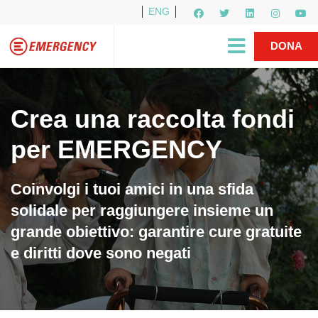
ENG
Per i media
5X1000
R1PUD1A
Shop
|
DONA
Crea una raccolta fondi
per EMERGENCY
Coinvolgi i tuoi amici in una sfida
solidale per raggiungere insieme un
grande obiettivo: garantire cure gratuite
e diritti dove sono negati