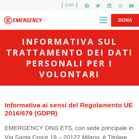
ENG
Per i media
5X1000
R1PUD1A
Shop
|
DONA
INFORMATIVA SUL
TRATTAMENTO DEI DATI
PERSONALI PER I
VOLONTARI
Informativa ai sensi del Regolamento UE
2016/679 (GDPR)
EMERGENCY ONG ETS, con sede principale in
Via Santa Croce 19 – 20122 Milano, è Titolare