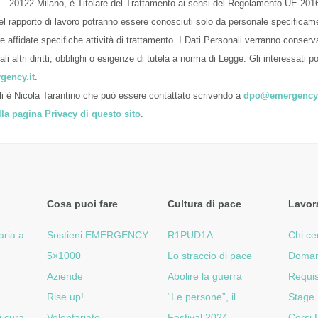
22 Milano, è Titolare del Trattamento ai sensi del Regolamento UE 2016/67
 del rapporto di lavoro potranno essere conosciuti solo da personale specificam
 affidate specifiche attività di trattamento. I Dati Personali verranno conserv
ali altri diritti, obblighi o esigenze di tutela a norma di Legge. Gli interessati po
gency.it
.
li è Nicola Tarantino che può essere contattato scrivendo a
dpo@emergency.
lla pagina Privacy di questo sito
.
Cosa puoi fare
Cultura di pace
Lavor
aria a
Sostieni EMERGENCY
R1PUD1A
Chi ce
5×1000
Lo straccio di pace
Doman
Aziende
Abolire la guerra
Requis
Rise up!
“Le persone”, il
Stage
i cura
Volontariato
Festival 2024
Corsi