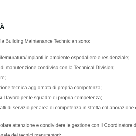
TÀ
el/la Building Maintenance Technician sono:
ile/muratura/impianti in ambiente ospedaliero e residenziale;
a di manutenzione condiviso con la Technical Division;
re;
zione tecnica aggiornata di propria competenza;
 sul lavoro per le squadre di propria competenza;
ntratti di servizio per area di competenza in stretta collaborazion
colare attenzione e condividere le gestione con il Coordinatore d
onale dei tecnici manutentori;