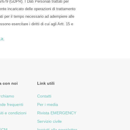
9 (GDPR). I Dati Personali trattati per
ente incaricato delle operazioni di trattamento
ati per il tempo necessario ad adempiere alle
ssono esercitare i diritti di cui agli Artt. 15 e
it
.
a con noi
Link utili
rchiamo
Contatti
de frequenti
Per i media
iti e condizioni
Rivista EMERGENCY
Servizio civile
 ECM
Iscriviti alla newsletter