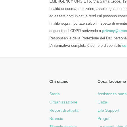
EMERGENCY ONG ETS, Via Santa Croce, 19 – 201
finalità di ricerca, selezione, avvio e gestione
ed essere comunicati a terzi cui possono essere
finalità sopra riportate salvo il rispetto di eventu
seguenti del GDPR scrivendo a
privacy@emer
Responsabile della Protezione dei Dati persona
L’informativa completa è sempre disponibile
su
Chi siamo
Cosa facciamo
Storia
Assistenza sanit
Organizzazione
Gaza
Report di attività
Life Support
Bilancio
Progetti
Bilancio sociale
La nostra idea d