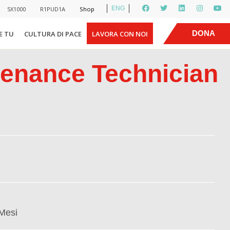
ENG
5X1000
R1PUD1A
Shop
|
DONA
E TU
CULTURA DI PACE
LAVORA CON NOI
tenance Technician
 Mesi