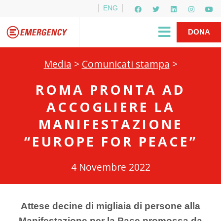
ENG
Per i media
5X1000
R1PUD1A
Shop
|
DONA
Media
>
Comunicati stampa
>
ROMA PRONTA AD
ACCOGLIERE LA
MANIFESTAZIONE
“EUROPE FOR PEACE”
4 Novembre 2022
Attese decine di migliaia di persone alla
Manifestazione per la Pace promossa da