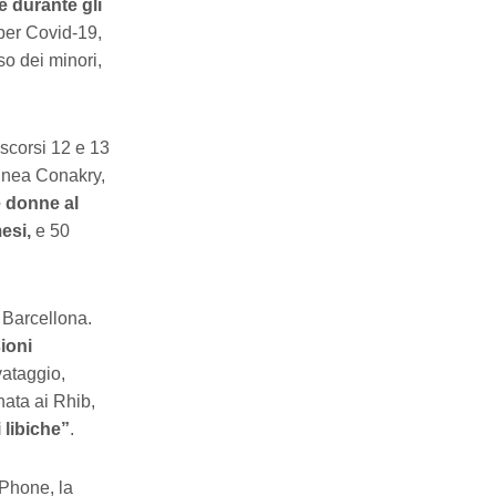
 durante gli
per Covid-19,
so dei minori,
 scorsi 12 e 13
uinea Conakry,
e donne al
mesi,
e 50
 Barcellona.
sioni
vataggio,
nata ai Rhib,
i libiche”
.
Phone, la