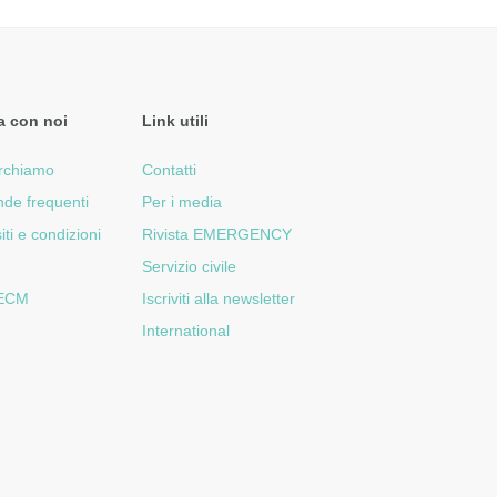
a con noi
Link utili
rchiamo
Contatti
de frequenti
Per i media
iti e condizioni
Rivista EMERGENCY
Servizio civile
 ECM
Iscriviti alla newsletter
International