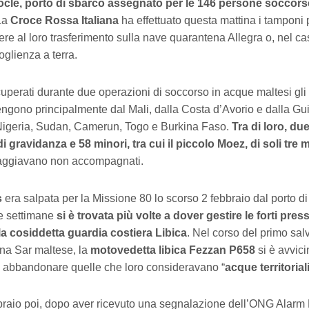
le, porto di sbarco assegnato per le 146 persone soccorse
La
Croce Rossa Italiana
ha effettuato questa mattina i tamponi 
re al loro trasferimento sulla nave quarantena Allegra o, nel ca
coglienza a terra.
cuperati durante due operazioni di soccorso in acque maltesi gli
engono principalmente dal Mali, dalla Costa d’Avorio e dalla G
igeria, Sudan, Camerun, Togo e Burkina Faso.
Tra di loro, du
 gravidanza e 58 minori, tra cui il piccolo Moez, di soli tre 
iaggiavano non accompagnati.
s
era salpata per la Missione 80 lo scorso 2 febbraio dal porto di
e settimane
si è trovata più volte a dover gestire le forti pres
la cosiddetta guardia costiera Libica
. Nel corso del primo sal
na Sar maltese, la
motovedetta libica Fezzan P658
si è avvici
i abbandonare quelle che loro consideravano “
acque territorial
raio poi, dopo aver ricevuto una segnalazione dell’ONG Alarm 