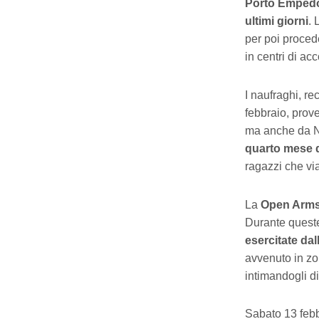
Porto Empedoc
ultimi giorni
. 
per poi procede
in centri di ac
I naufraghi, re
febbraio, prov
ma anche da N
quarto mese di
ragazzi che v
La
Open Arm
Durante quest
esercitate dal
avvenuto in zo
intimandogli d
Sabato 13 febb