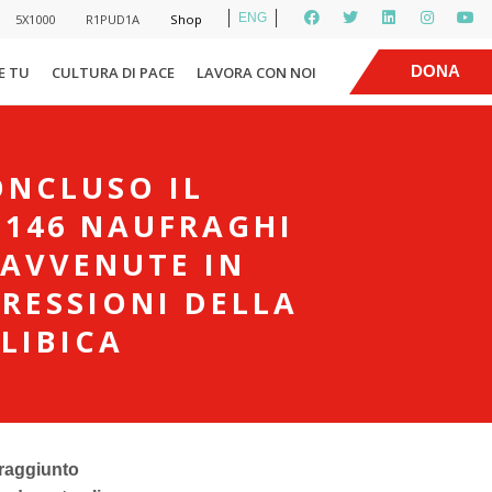
ENG
5X1000
R1PUD1A
Shop
|
DONA
E TU
CULTURA DI PACE
LAVORA CON NOI
ONCLUSO IL
 146 NAUFRAGHI
 AVVENUTE IN
PRESSIONI DELLA
LIBICA
raggiunto