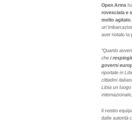
Open Arms
ha
rovesciata e 
molto agitato.
un’imbarcazion
aver notato la
“Quanto avvenu
che
i respingi
governi europ
riportate in Li
cittadini itali
Libia un luogo s
internazionale,
Il nostro equi
dalle autorità 