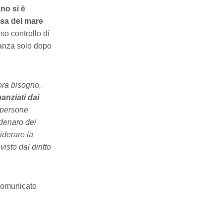
no si è
usa del mare
o controllo di
tanza solo dopo
ora bisogno,
nanziati dai
i persone
 denaro dei
iderare la
isto dal diritto
 comunicato