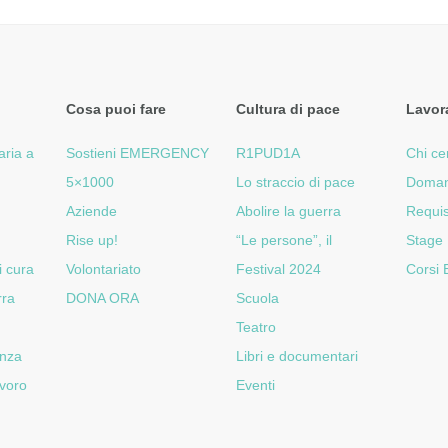
Cosa puoi fare
Cultura di pace
Lavor
aria a
Sostieni EMERGENCY
R1PUD1A
Chi ce
5×1000
Lo straccio di pace
Doman
Aziende
Abolire la guerra
Requis
Rise up!
“Le persone”, il
Stage
i cura
Volontariato
Festival 2024
Corsi
rra
DONA ORA
Scuola
Teatro
enza
Libri e documentari
voro
Eventi