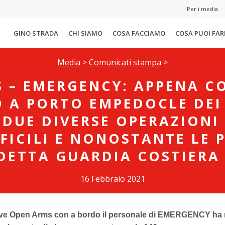
Per i media
GINO STRADA
CHI SIAMO
COSA FACCIAMO
COSA PUOI FAR
Media
>
Comunicati stampa
>
 – EMERGENCY: APPENA C
 A PORTO EMPEDOCLE DEI
 DUE DIVERSE OPERAZIONI
FICILI E NONOSTANTE LE 
DETTA GUARDIA COSTIERA 
16 Febbraio 2021
ave Open Arms con a bordo il personale di EMERGENCY ha 