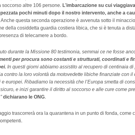
 soccorso altre 106 persone.
L’imbarcazione su cui viaggiava
spezzata pochi minuti dopo il nostro intervento, anche a ca
Anche questa seconda operazione è avvenuta sotto il minaccios
e della cosiddetta guardia costiera libica, che si è tenuta a dis
 presenza di telecamere a bordo.
to durante la Missione 80 testimonia, semmai ce ne fosse anc
menti per procura sono costanti e strutturati, coordinati e fi
ei.
In questi giorni abbiamo assistito al recupero di centinaia d
bia contro la loro volontà da motovedette libiche finanziate con il
ani e europei. Ribadiamo la necessità che l’Europa smetta di cons
icuro, e inizi garantire il diritto al soccorso e alle cure come prev
”
dichiarano le ONG
.
paggio trascorrerà ora la quarantena in un punto di fonda, come
competenti.