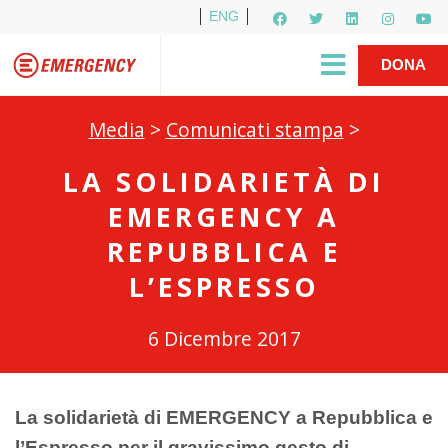
ENG
Per i media
5X1000
R1PUD1A
Shop
|
DONA
Media
>
Comunicati stampa
>
LA SOLIDARIETÀ DI
EMERGENCY A
REPUBBLICA E
L’ESPRESSO
6 Dicembre 2017
La solidarietà di EMERGENCY a Repubblica e
l’Espresso per il gravissimo gesto di