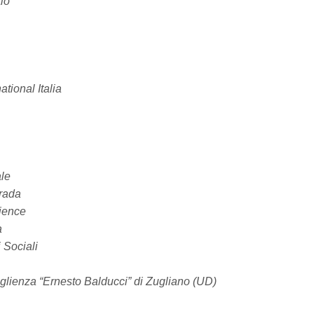
io
tional Italia
le
trada
ience
a
i Sociali
glienza “Ernesto Balducci” di Zugliano (UD)