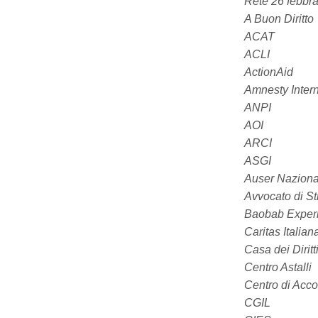
Rete 26 febbra
A Buon Diritto
ACAT
ACLI
ActionAid
Amnesty Interna
ANPI
AOI
ARCI
ASGI
Auser Naziona
Avvocato di S
Baobab Exper
Caritas Italian
Casa dei Diritt
Centro Astalli
Centro di Acco
CGIL