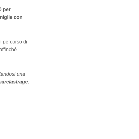
0 per
amiglie con
n percorso di
affinché
ttandosi una
marelastrage
.