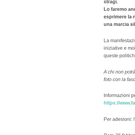
stragi.
Lo faremo and
esprimere la n
una marcia si
La manifestazi
iniziative e m
queste politich
A chi non potr
foto con la fas
Informazioni p
https://www.
Per adesioni: