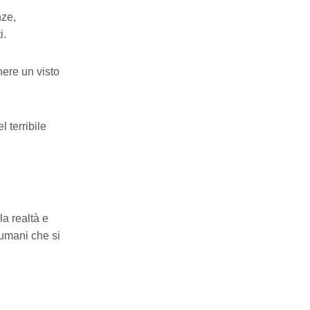
nze,
i.
ere un visto
 terribile
la realtà e
 umani che si