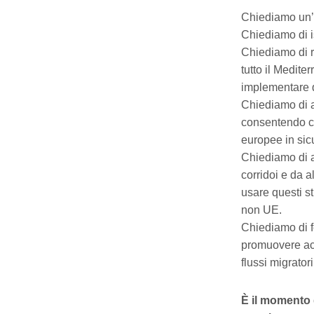
Chiediamo un’i
Chiediamo di is
Chiediamo di r
tutto il Medite
implementare 
Chiediamo di at
consentendo co
europee in sicu
Chiediamo di a
corridoi e da a
usare questi st
non UE.
Chiediamo di f
promuovere acco
flussi migratori
È il momento d