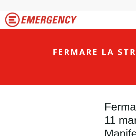
FERMARE LA STR
Fermar
11 mar
Manife