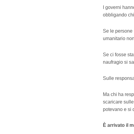
I governi hanno
obbligando chi 
Se le persone 
umanitario non 
Se ci fosse sta
naufragio si sa
Sulle responsa
Ma chi ha respo
scaricare sulle
potevano e si 
È arrivato il 