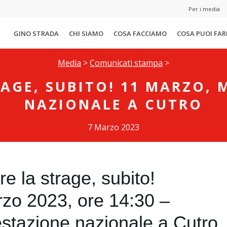
Per i media
GINO STRADA
CHI SIAMO
COSA FACCIAMO
COSA PUOI FAR
Media
>
Comunicati stampa
>
AGE, SUBITO! 11 MARZO,
NAZIONALE A CUTRO
7 Marzo 2023
e la strage, subito!
zo 2023, ore 14:30 –
stazione nazionale a Cutro