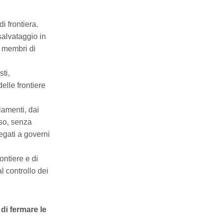
i frontiera.
alvataggio in
ti membri di
ti,
elle frontiere
iamenti, dai
sso, senza
egati a governi
ontiere e di
l controllo dei
di fermare le