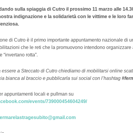
ando sulla spiaggia di Cutro il prossimo 11 marzo alle 14.3
ostra indignazione e la solidarietà con le vittime e le loro f
lenziosa.
one di Cutro è il primo importante appuntamento nazionale di u
obilitazioni che le reti che la promuovono intendono organizzare 
e “invertano rotta”.
à essere a Steccato di Cutro chiediamo di mobilitarsi online sca
cia bianca al braccio e pubblicarla sui social con l’hashtag
#fer
er appuntamenti locali e pullman su
facebook.com/events/739000454604249/
fermarelastragesubito@gmail.com