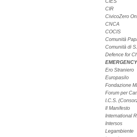
CIES
CIR
CivicoZero On
CNCA
COCIS
Comunità Papa
Comunità di S
Defence for Ch
EMERGENC
Ero Straniero
Europasilo
Fondazione Mi
Forum per Cam
I.C.S. (Consorz
Il Manifesto
International 
Intersos
Legambiente