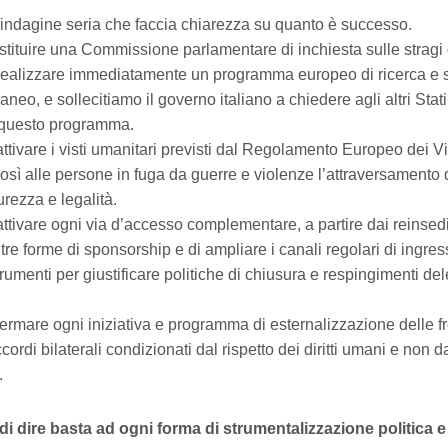
ndagine seria che faccia chiarezza su quanto è successo.
tituire una Commissione parlamentare di inchiesta sulle stragi d
ealizzare immediatamente un programma europeo di ricerca e s
rraneo, e sollecitiamo il governo italiano a chiedere agli altri Sta
questo programma.
tivare i visti umanitari previsti dal Regolamento Europeo dei Vis
sì alle persone in fuga da guerre e violenze l’attraversamento d
rezza e legalità.
ttivare ogni via d’accesso complementare, a partire dai reinsed
ltre forme di sponsorship e di ampliare i canali regolari di ingre
rumenti per giustificare politiche di chiusura e respingimenti del
ermare ogni iniziativa e programma di esternalizzazione delle fr
rdi bilaterali condizionati dal rispetto dei diritti umani e non da
.
i dire basta ad ogni forma di strumentalizzazione politica e 