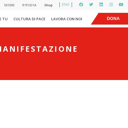
ENG
5X1000
R1PUD1A
Shop
|
DONA
E TU
CULTURA DI PACE
LAVORA CON NOI
 MANIFESTAZIONE