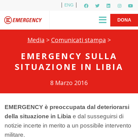
ENG
Per i media
5X1000
R1PUD1A
Shop
|
DONA
Media
>
Comunicati stampa
>
EMERGENCY SULLA
SITUAZIONE IN LIBIA
8 Marzo 2016
EMERGENCY è preoccupata dal deteriorarsi
della situazione in Libia
e dal susseguirsi di
notizie incerte in merito a un possibile intervento
militare.