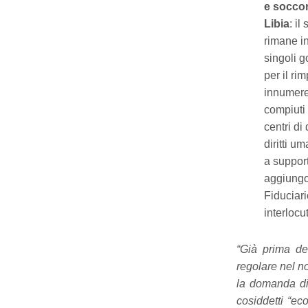
e soccor
Libia
: i
rimane in
singoli g
per il ri
innumerev
compiuti 
centri di
diritti u
a support
aggiungon
Fiduciari
interlocut
“Già prima del
regolare nel n
la domanda di 
cosiddetti “ec