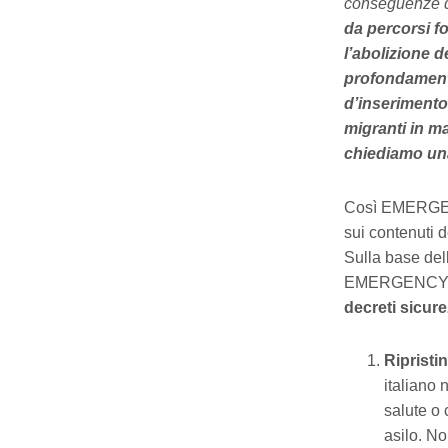
conseguenze de
da percorsi fo
l’abolizione d
profondamente
d’inserimento 
migranti in ma
chiediamo una 
Così EMERGENCY
sui contenuti 
Sulla base dell
EMERGENCY 
decreti sicur
Ripristi
italiano 
salute o 
asilo. No