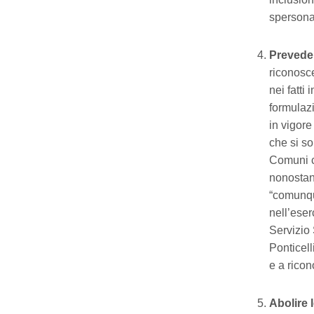
spersona
Preveder
riconosce
nei fatti 
formulazi
in vigore
che si so
Comuni co
nonostant
“comunque
nell’eserc
Servizio 
Ponticell
e a ricon
Abolire 