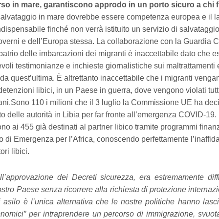
so in mare, garantiscono approdo in un porto sicuro a chi 
l salvataggio in mare dovrebbe essere competenza europea e il l
dispensabile finché non verrà istituito un servizio di salvataggi
overni e dell’Europa stessa. La collaborazione con la Guardia Co
mpatrio delle imbarcazioni dei migranti è inaccettabile dato che 
oli testimonianze e inchieste giornalistiche sui maltrattamenti 
da quest’ultima. È altrettanto inaccettabile che i migranti vengan
 detenzioni libici, in un Paese in guerra, dove vengono violati tutti
mani.Sono 110 i milioni che il 3 luglio la Commissione UE ha dec
o delle autorità in Libia per far fronte all’emergenza COVID-19. 
o ai 455 già destinati al partner libico tramite programmi finan
o di Emergenza per l’Africa, conoscendo perfettamente l’inaffidab
ori libici.
l’approvazione dei Decreti sicurezza, era estremamente diffi
ostro Paese senza ricorrere alla richiesta di protezione internaz
asilo è l’unica alternativa che le nostre politiche hanno lasci
onomici” per intraprendere un percorso di immigrazione, svuo