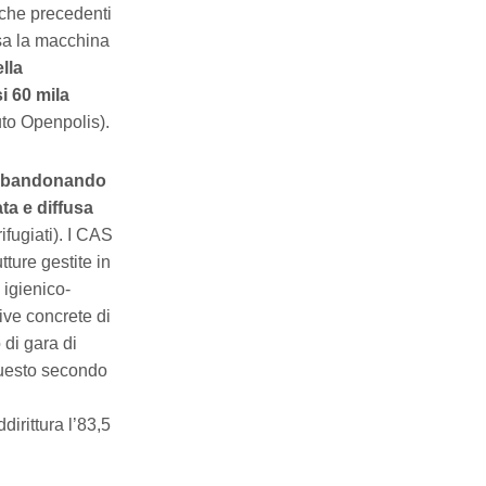
tiche precedenti
ssa la macchina
lla
i 60 mila
tuto Openpolis).
, abbandonando
ta e diffusa
ifugiati). I CAS
ture gestite in
igienico-
tive concrete di
 di gara di
 questo secondo
irittura l’83,5