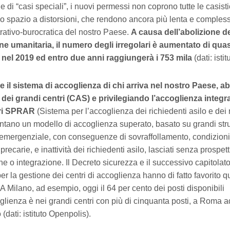
e di “casi speciali”, i nuovi permessi non coprono tutte le casis
no spazio a distorsioni, che rendono ancora più lenta e comple
rativo-burocratica del nostro Paese.
A causa dell’abolizione de
ne umanitaria, il numero degli irregolari è aumentato di quas
nel 2019 ed entro due anni raggiungerà i 753 mila
(dati: isti
re il sistema di accoglienza di chi arriva nel nostro Paese
a dei grandi centri (CAS) e privilegiando l’accoglienza integra
tri SPRAR
(Sistema per l’accoglienza dei richiedenti asilo e dei r
tano un modello di accoglienza superato, basato su grandi strut
emergenziale, con conseguenze di sovraffollamento, condizioni 
 precarie, e inattività dei richiedenti asilo, lasciati senza prospet
e o integrazione. Il Decreto sicurezza e il successivo capitolato
er la gestione dei centri di accoglienza hanno di fatto favorito
A Milano, ad esempio, oggi il 64 per cento dei posti disponibili
glienza è nei grandi centri con più di cinquanta posti, a Roma add
 (dati: istituto Openpolis).