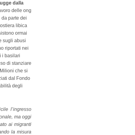
fugge dalla
avoro delle ong
o da parte dei
stiera libica
esistono ormai
e sugli abusi
o riportati nei
 i basilari
iso di stanziare
Milioni che si
ziati dal Fondo
ilità degli
cile l’ingresso
ionale, ma oggi
ato ai migranti
tando la misura