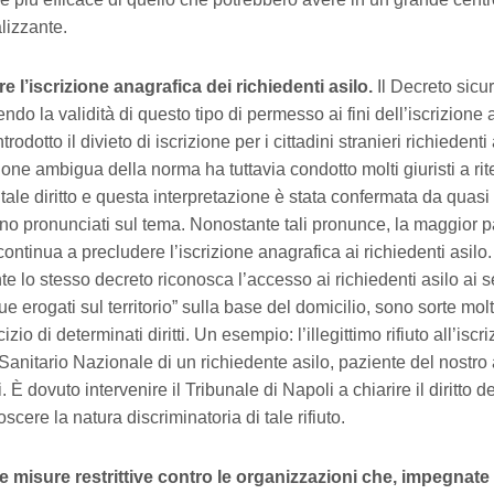
lizzante.
e l’iscrizione anagrafica dei richiedenti asilo.
Il Decreto sicu
ndo la validità di questo tipo di permesso ai fini dell’iscrizione
introdotto il divieto di iscrizione per i cittadini stranieri richiedenti
one ambigua della norma ha tuttavia condotto molti giuristi a ri
 tale diritto e questa interpretazione è stata confermata da quasi tu
no pronunciati sul tema. Nonostante tali pronunce, la maggior p
ntinua a precludere l’iscrizione anagrafica ai richiedenti asilo. 
e lo stesso decreto riconosca l’accesso ai richiedenti asilo ai s
 erogati sul territorio” sulla base del domicilio, sono sorte molte
izio di determinati diritti. Un esempio: l’illegittimo rifiuto all’iscr
Sanitario Nazionale di un richiedente asilo, paziente del nostro
i. È dovuto intervenire il Tribunale di Napoli a chiarire il diritto d
oscere la natura discriminatoria di tale rifiuto.
le misure restrittive contro le organizzazioni che, impegnate 