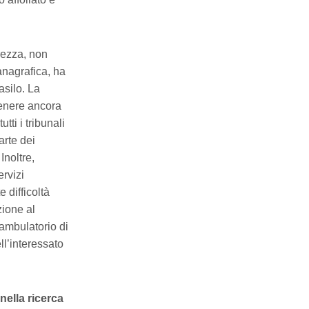
rezza, non
 anagrafica, ha
 asilo. La
tenere ancora
tti i tribunali
arte dei
Inoltre,
ervizi
 difficoltà
izione al
 ambulatorio di
ell’interessato
nella ricerca