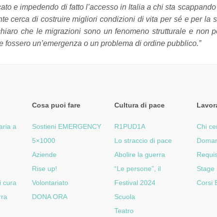
icato e impedendo di fatto l’accesso in Italia a chi sta scappand
e cerca di costruire migliori condizioni di vita per sé e per la 
chiaro che le migrazioni sono un fenomeno strutturale e non 
e fossero un’emergenza o un problema di ordine pubblico.”
Cosa puoi fare
Cultura di pace
Lavor
aria a
Sostieni EMERGENCY
R1PUD1A
Chi ce
5×1000
Lo straccio di pace
Doman
Aziende
Abolire la guerra
Requis
Rise up!
“Le persone”, il
Stage
i cura
Volontariato
Festival 2024
Corsi
rra
DONA ORA
Scuola
Teatro