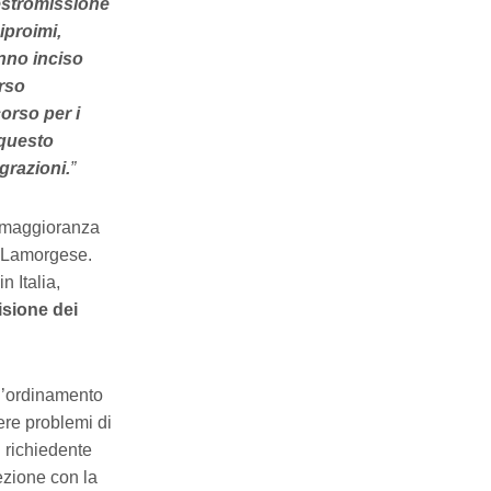
estromissione
iproimi,
anno inciso
orso
corso per i
 questo
grazioni.
”
a maggioranza
a Lamorgese.
n Italia,
isione dei
ll’ordinamento
ere problemi di
n richiedente
ezione con la