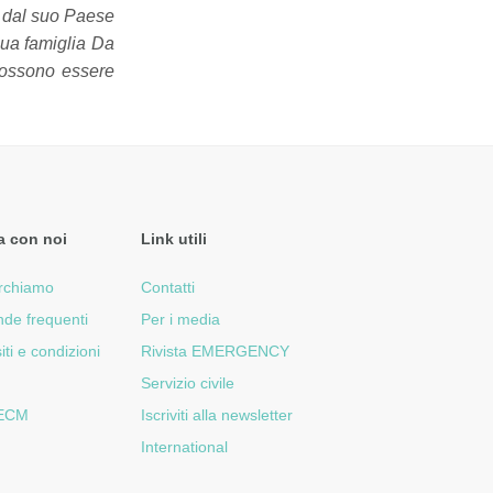
o dal suo Paese
sua famiglia Da
possono essere
a con noi
Link utili
rchiamo
Contatti
de frequenti
Per i media
iti e condizioni
Rivista EMERGENCY
Servizio civile
 ECM
Iscriviti alla newsletter
International