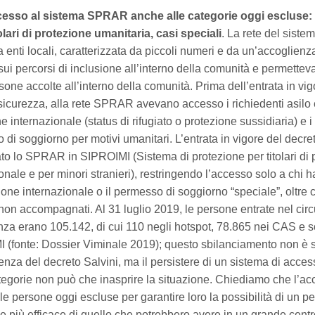
esso al sistema SPRAR anche alle categorie oggi escluse: 
tolari di protezione umanitaria, casi speciali
. La rete del sis
a enti locali, caratterizzata da piccoli numeri e da un’accoglienza
ui percorsi di inclusione all’interno della comunità e permettev
sone accolte all’interno della comunità. Prima dell’entrata in vig
icurezza, alla rete SPRAR avevano accesso i richiedenti asilo e i
e internazionale (status di rifugiato o protezione sussidiaria) e i t
di soggiorno per motivi umanitari. L’entrata in vigore del decre
to lo SPRAR in SIPROIMI (Sistema di protezione per titolari di 
onale e per minori stranieri), restringendo l’accesso solo a chi h
ione internazionale o il permesso di soggiorno “speciale”, oltre 
 non accompagnati. Al 31 luglio 2019, le persone entrate nel circ
nza erano 105.142, di cui 110 negli hotspot, 78.865 nei CAS e s
 (fonte: Dossier Viminale 2019); questo sbilanciamento non è 
nza del decreto Salvini, ma il persistere di un sistema di acce
ategorie non può che inasprire la situazione. Chiediamo che l’a
le persone oggi escluse per garantire loro la possibilità di un pe
e più efficace di quello che potrebbero avere in un grande centro