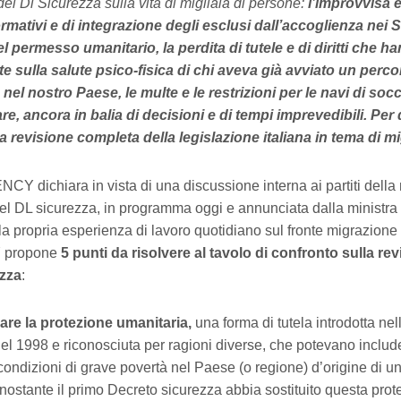
l Dl Sicurezza sulla vita di migliaia di persone:
l’improvvisa 
rmativi e di integrazione degli esclusi dall’accoglienza nei S
el permesso umanitario, la perdita di tutele e di diritti che h
 sulla salute psico-fisica di chi aveva già avviato un perc
nel nostro Paese, le multe e le restrizioni per le navi di soc
re, ancora in balia di decisioni e di tempi imprevedibili. Per
revisione completa della legislazione italiana in tema di mi
 dichiara in vista di una discussione interna ai partiti dell
del DL sicurezza, in programma oggi e annunciata dalla ministr
a propria esperienza di lavoro quotidiano sul fronte migrazione i
propone
5 punti da risolvere al tavolo di confronto sulla rev
ezza
:
nare la protezione umanitaria,
una forma di tutela introdotta ne
nel 1998 e riconosciuta per ragioni diverse, che potevano includ
condizioni di grave povertà nel Paese (o regione) d’origine di u
nostante il primo Decreto sicurezza abbia sostituito questa prot