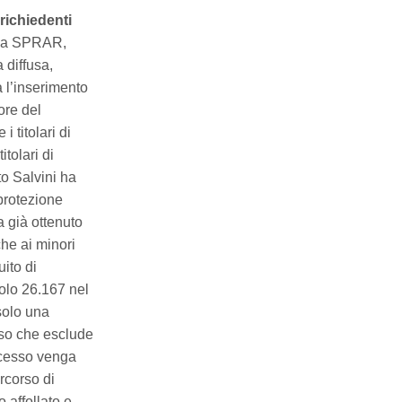
richiedenti
tema SPRAR,
 diffusa,
a l’inserimento
ore del
 titolari di
itolari di
to Salvini ha
protezione
a già ottenuto
che ai minori
uito di
olo 26.167 nel
solo una
sso che esclude
ccesso venga
rcorso di
 affollato e