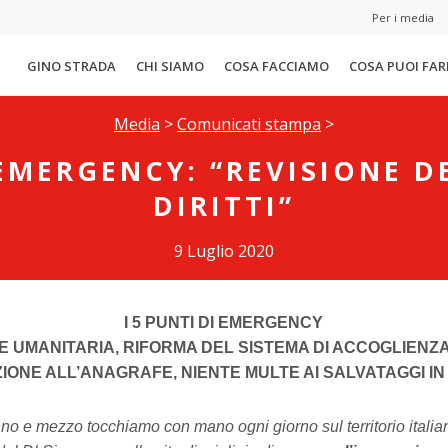
Per i media
GINO STRADA
CHI SIAMO
COSA FACCIAMO
COSA PUOI FAR
Media
>
Comunicati stampa
>
EMERGENCY: “REVISIONE D
DIRITTI”
9 Luglio 2020
I 5 PUNTI DI EMERGENCY
 UMANITARIA, RIFORMA DEL SISTEMA DI ACCOGLIENZA,
ZIONE ALL’ANAGRAFE, NIENTE MULTE AI SALVATAGGI I
nno e mezzo tocchiamo con mano ogni giorno sul territorio italia