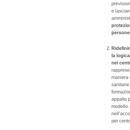
prevision
e lascia
amminist
protezio
persone 
Ridefini
la logic
nei cen
rappresen
maniera 
sanitarie
formazion
appalto p
modello. 
nell’acco
per cento