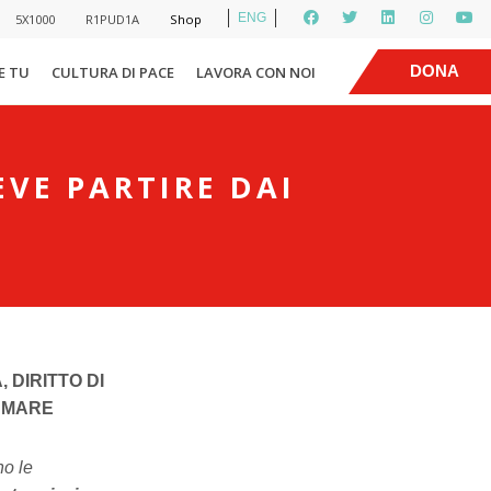
ENG
5X1000
R1PUD1A
Shop
|
DONA
E TU
CULTURA DI PACE
LAVORA CON NOI
EVE PARTIRE DAI
 DIRITTO DI
N MARE
no le