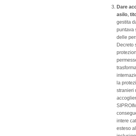
Dare acc
asilo, ti
gestita d
puntava s
delle per
Decreto s
protezion
permesso 
trasforma
internazi
la protez
stranieri
accoglie
SIPROIMI
consegue
intere c
esteso al
inclusion