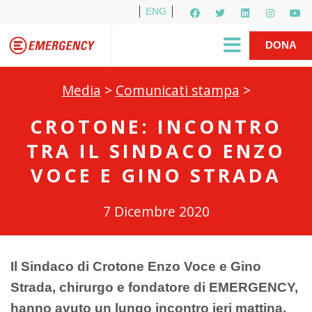
ENG
Per i media
5X1000
R1PUD1A
Shop
|
DONA
Media
>
Comunicati stampa
>
CROTONE: INCONTRO
TRA IL SINDACO ENZO
VOCE E GINO STRADA
7 Dicembre 2020
Il Sindaco di Crotone Enzo Voce e Gino
Strada, chirurgo e fondatore di EMERGENCY,
hanno avuto un lungo incontro ieri mattina.