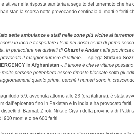
tiva nella risposta sanitaria a seguito del terremoto che ha co
ghanistan la scorsa notte provocando centinaia di morti e feriti
to sette ambulanze e staff nelle zone più vicine al terremo
ccorsi in loco e trasportare i feriti nei nostri centri di primo socc
a, in particolare nei distretti di
Ghazni e Andar
nella provincia 
 provocato il maggior numero di vittime
. – spiega
Stefano Sozz
EMERGENCY in Afghanistan
-.
Il timore è che le vittime possan
molte persone potrebbero essere rimaste bloccate sotto gli edific
ggiornamenti quanto prima, perché i numeri sono in crescendo
gnitudo 5.9, avvenuta attorno alle 23 (ora italiana), è stata avve
m dall’epicentro fino in Pakistan e in India e ha provocato feriti,
 distretti di Barmal, Zirok, Nika e Giyan della provincia di Paktik
i 900 morti e oltre 600 feriti.