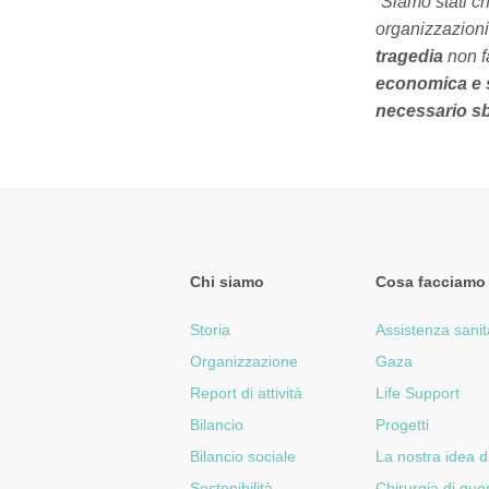
“
Siamo stati c
organizzazioni 
tragedia
non f
economica e 
necessario sbl
Chi siamo
Cosa facciamo
Storia
Assistenza sanit
Organizzazione
Gaza
Report di attività
Life Support
Bilancio
Progetti
Bilancio sociale
La nostra idea d
Sostenibilità
Chirurgia di gue