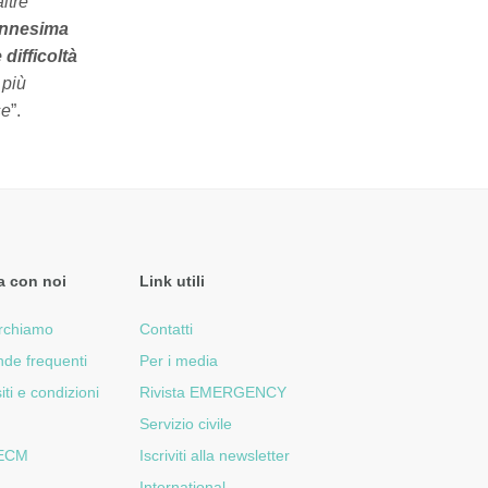
ltre
nnesima
difficoltà
 più
se
”.
a con noi
Link utili
rchiamo
Contatti
de frequenti
Per i media
iti e condizioni
Rivista EMERGENCY
Servizio civile
 ECM
Iscriviti alla newsletter
International