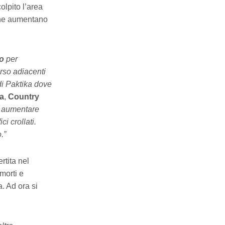
lpito l’area
 che aumentano
to
per
orso adiacenti
di Paktika dove
a
,
Country
o aumentare
i crollati.
.”
rtita nel
 morti e
a. Ad ora si