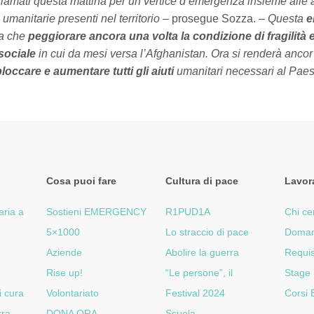
hiamati questa mattina per un vertice d’emergenza
insieme alle a
umanitarie presenti nel territorio
– prosegue Sozza. –
Questa
e
a che
peggiorare ancora una volta la condizione di fragilità e 
sociale
in cui da mesi versa l’Afghanistan. Ora si renderà ancor
occare e aumentare tutti gli aiuti
umanitari necessari al Pae
Cosa puoi fare
Cultura di pace
Lavor
aria a
Sostieni EMERGENCY
R1PUD1A
Chi ce
5×1000
Lo straccio di pace
Doman
Aziende
Abolire la guerra
Requis
Rise up!
“Le persone”, il
Stage
i cura
Volontariato
Festival 2024
Corsi
rra
DONA ORA
Scuola