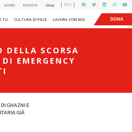
ENG
5X1000
R1PUD1A
Shop
|
DONA
E TU
CULTURA DI PACE
LAVORA CON NOI
O DELLA SCORSA
 DI EMERGENCY
TI
O
DI GHAZNI E
TARIA GIÀ