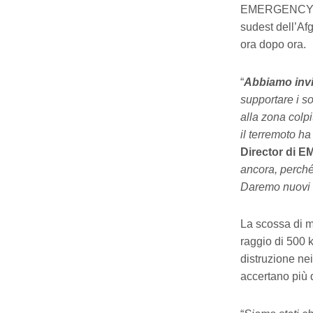
EMERGENCY è at
sudest dell’Af
ora dopo ora.
“
Abbiamo invia
supportare i so
alla zona colpit
il terremoto ha
Director di 
ancora, perché 
Daremo nuovi a
La scossa di ma
raggio di 500 k
distruzione nei
accertano più d