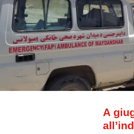
A giu
all’in