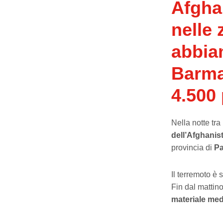
Afgha
nelle 
abbia
Barmal
4.500
Nella notte tra
dell’Afghanist
provincia di
Pa
Il terremoto è 
Fin dal mattin
materiale me