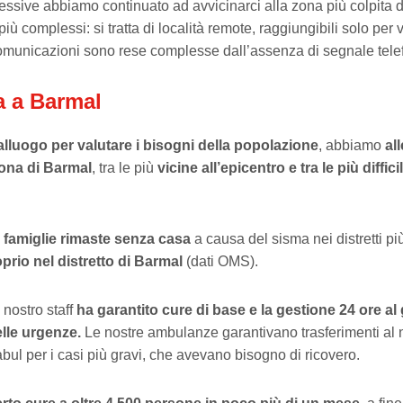
essive abbiamo continuato ad avvicinarci alla zona più colpita d
iù complessi: si tratta di località remote, raggiungibili solo per v
omunicazioni sono rese complesse dall’assenza di segnale tele
a a Barmal
lluogo per valutare i bisogni della popolazione
, abbiamo
al
zona di Barmal
, tra le più
vicine all’epicentro e tra le più diffici
 famiglie rimaste senza casa
a causa del sisma
nei distretti pi
prio nel distretto di Barmal
(dati OMS).
l nostro staff
ha garantito cure di base e la gestione 24 ore al 
elle urgenze.
Le nostre ambulanze garantivano trasferimenti al 
bul per i casi più gravi, che avevano bisogno di ricovero.