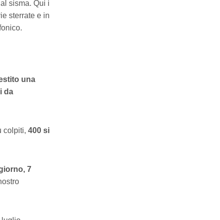
al sisma. Qui i
ie sterrate e in
fonico.
lestito una
li da
ù colpiti,
400 si
giorno, 7
nostro