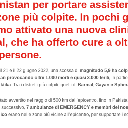
nistan per portare assiste
zone più colpite. In pochi g
mo attivato una nuova clin
, che ha offerto cure a olt
 persone.
 il 21 e il 22 giugno 2022, una scossa di
magnitudo 5,9
ha colp
an provocando oltre 1.000 morti e quasi 3.000 feriti,
in parti
ktika.
Tra i distretti più colpiti, quelli di
Barmal, Gayan e Spher
stato avvertito nel raggio di 500 km dall’epicentro, fino in Pakista
o successivo,
7 ambulanze di EMERGENCY e membri del nost
dico
erano nelle zone più vicine all’epicentro, per supportare i so