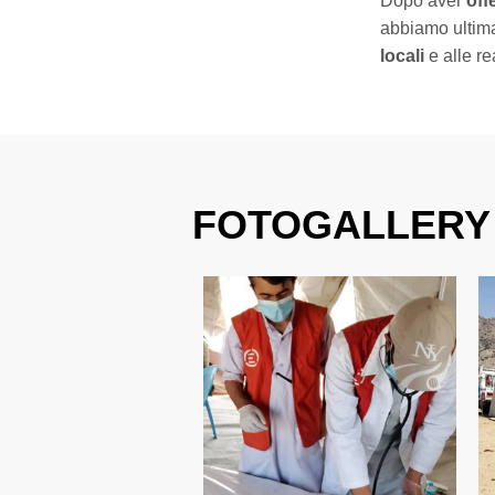
Dopo aver
off
abbiamo ultimat
locali
e alle r
FOTOGALLERY