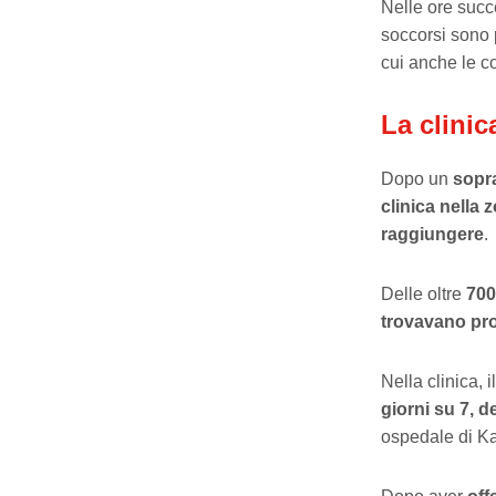
Nelle ore succ
soccorsi sono p
cui anche le c
La clinic
Dopo un
sopra
clinica nella 
raggiungere
.
Delle oltre
700
trovavano pro
Nella clinica, i
giorni su 7, d
ospedale di Ka