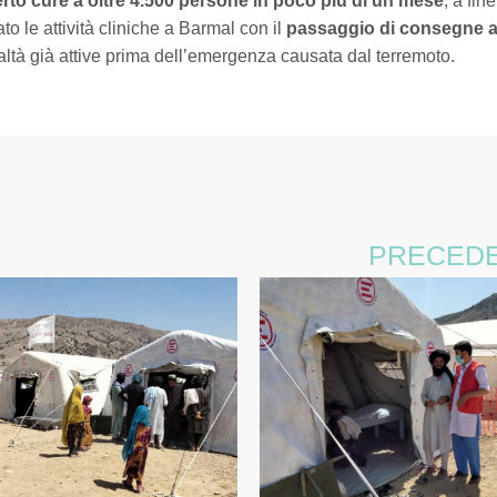
erto cure a oltre 4.500 persone in poco più di un mese
, a fine
o le attività cliniche a Barmal con il
passaggio di consegne al
ealtà già attive prima dell’emergenza causata dal terremoto.
PRECED