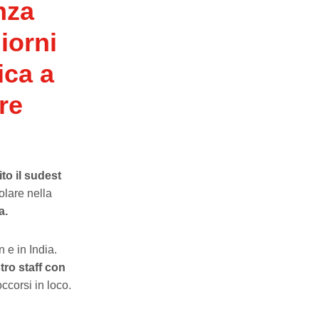
nza
iorni
ica a
re
ito il sudest
colare nella
a.
n e in India.
ro staff con
ccorsi in loco.