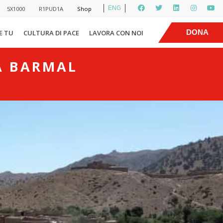
ENG
5X1000
R1PUD1A
Shop
|
DONA
E TU
CULTURA DI PACE
LAVORA CON NOI
A BARMAL