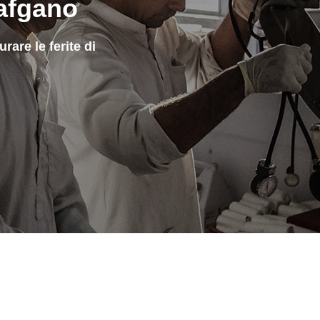
 afgano
are le ferite di
N