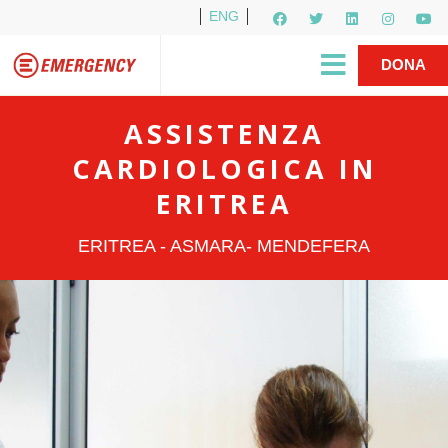
ENG
Per i media
5X1000
R1PUD1A
Shop
|
DONA
ASSISTENZA
CARDIOLOGICA IN
ERITREA
ERITREA - ASMARA- MENDEFERA