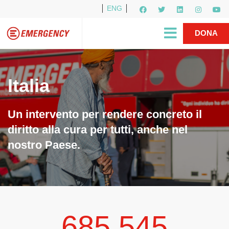
ENG
Per i media
5X1000
R1PUD1A
Shop
|
DONA
Italia
Un intervento per rendere concreto il
diritto alla cura per tutti, anche nel
nostro Paese.
685.545