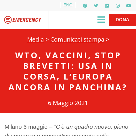
ENG
Per i media
5X1000
R1PUD1A
Shop
|
DONA
Media
>
Comunicati stampa
>
WTO, VACCINI, STOP
BREVETTI: USA IN
CORSA, L’EUROPA
ANCORA IN PANCHINA?
6 Maggio 2021
Milano 6 maggio –
“C’è un quadro nuovo, pieno
di speranza e prospettive concrete nelle