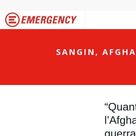
SANGIN, AFGHA
“Quant
l’Afgh
guerr