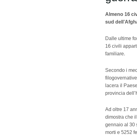
Almeno 16 civi
sud dell’Afgh
Dalle ultime fo
16 civili appar
familiare.
Secondo i medi
filogovernative 
lacera il Paes
provincia dell
Ad oltre 17 ann
dimostra che il
gennaio al 30 s
morti e 5252 fer