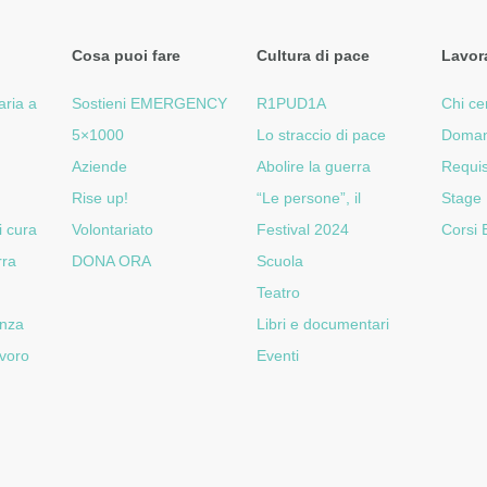
Cosa puoi fare
Cultura di pace
Lavor
aria a
Sostieni EMERGENCY
R1PUD1A
Chi ce
5×1000
Lo straccio di pace
Doman
Aziende
Abolire la guerra
Requis
Rise up!
“Le persone”, il
Stage
i cura
Volontariato
Festival 2024
Corsi
rra
DONA ORA
Scuola
Teatro
enza
Libri e documentari
voro
Eventi