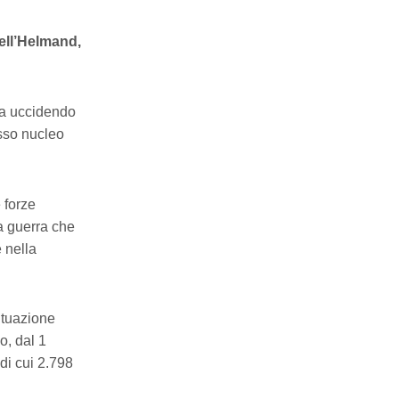
dell’Helmand,
asa uccidendo
esso nucleo
 forze
lla guerra che
 nella
ituazione
o, dal 1
 di cui 2.798