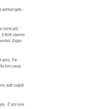
 Lashkar-gah,
le zone più
3 feriti stanno
rribili. Dopo
3 anni. Tre
la loro casa.
, tutti colpiti
.
dopo. E poi una