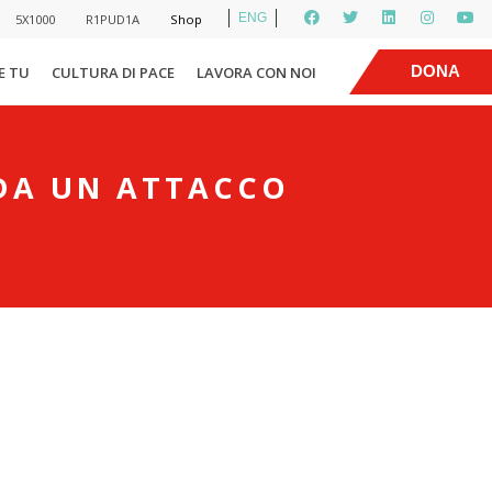
ENG
5X1000
R1PUD1A
Shop
|
DONA
E TU
CULTURA DI PACE
LAVORA CON NOI
 DA UN ATTACCO