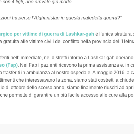
 con 4 figli, uno arrivato già morto.
ioni ha perso l’Afghanistan in questa maledetta guerra?”
rgico per vittime di guerra di Lashkar-gah
è l’unica struttura
a gratuita alle vittime civili del conflitto nella provincia dell’Hel
 feriti nell’immediato, nei distretti intorno a Lashkar-gah operan
so (Fap)
. Nei Fap i pazienti ricevono la prima assistenza e, in c
o trasferiti in ambulanza al nostro ospedale. A maggio 2016, a 
timenti che interessavano la zona, siamo stati costretti a chiude
zio di ottobre dello scorso anno, siamo finalmente riusciti ad ap
che permette di garantire un più facile accesso alle cure alla p