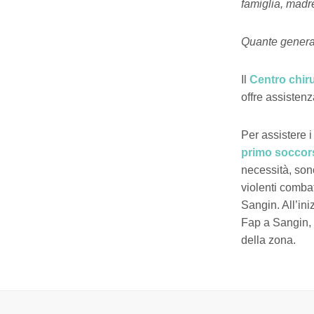
famiglia, madre
Quante generaz
Il
Centro chiru
offre assistenz
Per assistere i
primo soccor
necessità, son
violenti combat
Sangin. All’ini
Fap a Sangin, 
della zona.