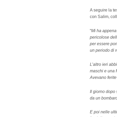
A seguire la 
con Salim, c
“
Mi ha appena 
pericolose del
per essere por
un periodo di 
L’altro ieri ab
maschi e una fe
Avevano ferite
Il giorno dopo 
da un bombarda
E poi nelle ult