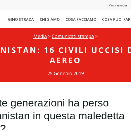
Per i media
GINO STRADA
CHI SIAMO
COSA FACCIAMO
COSA PUOI FAR
Media
>
Comunicati stampa
>
NISTAN: 16 CIVILI UCCISI
AEREO
25 Gennaio 2019
e generazioni ha perso
anistan in questa maledetta
a?