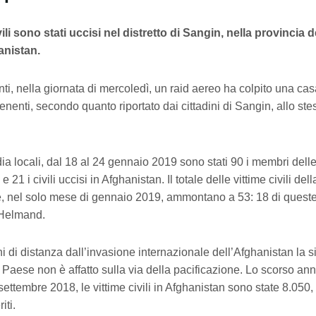
li sono stati uccisi nel distretto di Sangin, nella provincia 
anistan.
nti, nella giornata di mercoledì, un raid aereo ha colpito una c
tenenti, secondo quanto riportato dai cittadini di Sangin, allo st
a locali, dal 18 al 24 gennaio 2019 sono stati 90 i membri delle
e 21 i civili uccisi in Afghanistan. Il totale delle vittime civili de
e, nel solo mese di gennaio 2019, ammontano a 53: 18 di queste
’Helmand.
i di distanza dall’invasione internazionale dell’Afghanistan la s
 Paese non è affatto sulla via della pacificazione. Lo scorso ann
ettembre 2018, le vittime civili in Afghanistan sono state 8.050,
iti.