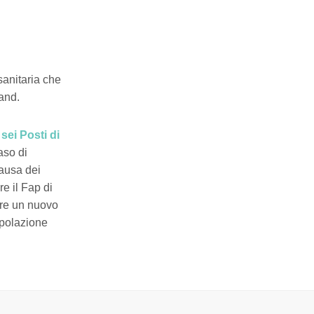
 sanitaria che
mand.
o
sei Posti di
aso di
causa dei
re il Fap di
rire un nuovo
opolazione