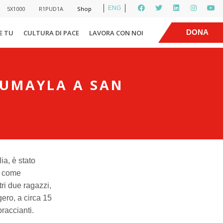
ENG
5X1000
R1PUD1A
Shop
|
DONA
E TU
CULTURA DI PACE
LAVORA CON NOI
OUMAYLA A SAN
ia, è stato
no come
ri due ragazzi,
ero, a circa 15
braccianti.