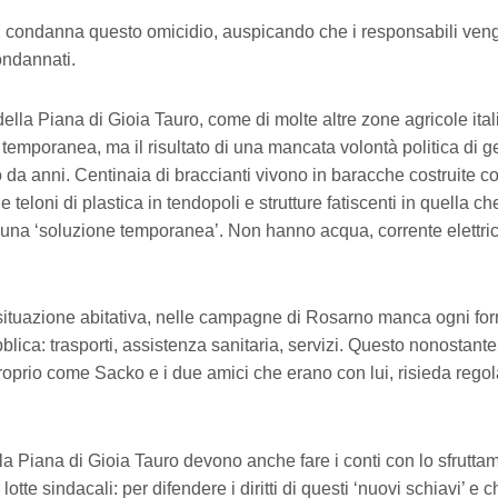
danna questo omicidio, auspicando che i responsabili ven
condannati.
ella Piana di Gioia Tauro, come di molte altre zone agricole ita
emporanea, ma il risultato di una mancata volontà politica di ge
da anni. Centinaia di braccianti vivono in baracche costruite co
e teloni di plastica in tendopoli e strutture fatiscenti in quella c
una ‘soluzione temporanea’. Non hanno acqua, corrente elettrica
 situazione abitativa, nelle campagne di Rosarno manca ogni fo
lica: trasporti, assistenza sanitaria, servizi. Questo nonostant
 proprio come Sacko e i due amici che erano con lui, risieda rego
ella Piana di Gioia Tauro devono anche fare i conti con lo sfrutt
 lotte sindacali: per difendere i diritti di questi ‘nuovi schiavi’ e 