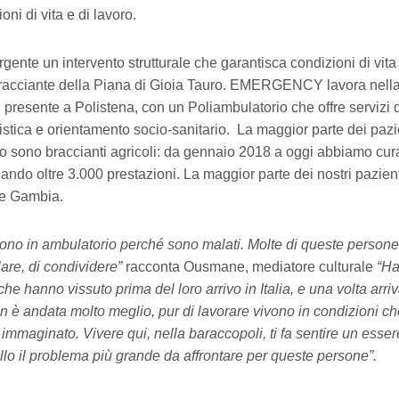
oni di vita e di lavoro.
gente un intervento strutturale che garantisca condizioni di vita
racciante della Piana di Gioia Tauro. EMERGENCY lavora nella
 presente a Polistena, con un Poliambulatorio che offre servizi 
istica e orientamento socio-sanitario. La maggior parte dei pazi
o sono braccianti agricoli: da gennaio 2018 a oggi abbiamo cura
uando oltre 3.000 prestazioni. La maggior parte dei nostri pazien
 e Gambia.
gono in ambulatorio perché sono malati. Molte di queste person
lare, di condividere”
racconta Ousmane, mediatore culturale
“Ha
e che hanno vissuto prima del loro arrivo in Italia, e una volta arriv
non è andata molto meglio, pur di lavorare vivono in condizioni c
immaginato. Vivere qui, nella baraccopoli, ti fa sentire un esse
ello il problema più grande da affrontare per queste persone”.