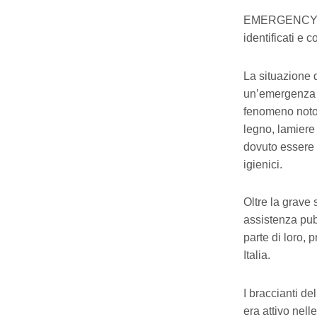
EMERGENCY con
identificati e 
La situazione d
un’emergenza t
fenomeno noto 
legno, lamiere 
dovuto essere 
igienici.
Oltre la grave
assistenza pubb
parte di loro,
Italia.
I braccianti d
era attivo nelle