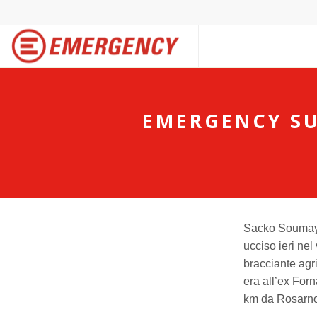
EMERGENCY SU
Sacko Soumayla
ucciso ieri nel
bracciante agr
era all’ex For
km da Rosarno, 