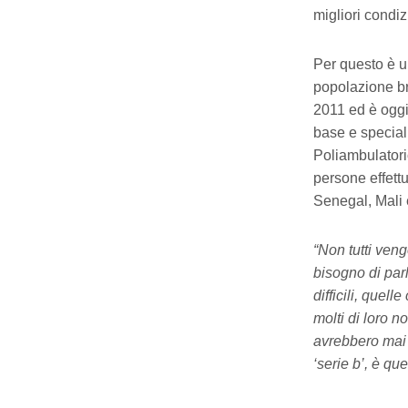
migliori condizi
Per questo è ur
popolazione b
2011 ed è oggi
base e special
Poliambulatori
persone effett
Senegal, Mali
“Non tutti ven
bisogno di par
difficili, quell
molti di loro 
avrebbero mai 
‘serie b’, è qu