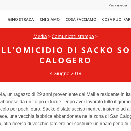
Per i media
GINO STRADA
CHI SIAMO
COSA FACCIAMO
COSA PUOI FAR
Media
>
Comunicati stampa
>
LL’OMICIDIO DI SACKO S
CALOGERO
4 Giugno 2018
, un ragazzo di 29 anni proveniente dal Mali e residente in Ital
 vibonese da un colpo di fucile. Dopo aver lavorato tutto il gior
icolo per pochi euro, Sacko è stato ucciso mentre, insieme ad alt
nace, una vecchia fabbrica abbandonata nella zona di San Calog
alla ricerca di vecchie lamiere per costruire un riparo per altri 