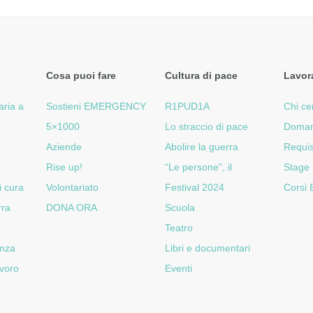
Cosa puoi fare
Cultura di pace
Lavor
aria a
Sostieni EMERGENCY
R1PUD1A
Chi ce
5×1000
Lo straccio di pace
Doman
Aziende
Abolire la guerra
Requis
Rise up!
“Le persone”, il
Stage
i cura
Volontariato
Festival 2024
Corsi
rra
DONA ORA
Scuola
Teatro
enza
Libri e documentari
voro
Eventi