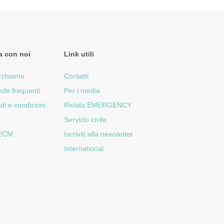
a con noi
Link utili
rchiamo
Contatti
de frequenti
Per i media
iti e condizioni
Rivista EMERGENCY
Servizio civile
 ECM
Iscriviti alla newsletter
International