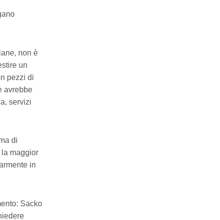
gano
liane, non è
stire un
n pezzi di
he avrebbe
, servizi
rma di
e la maggior
larmente in
amento: Sacko
chiedere