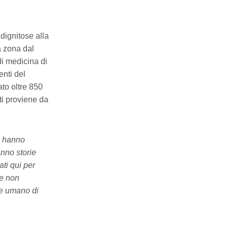
 dignitose alla
 zona dal
di medicina di
enti del
to oltre 850
ti proviene da
e hanno
nno storie
ati qui per
he non
re umano di