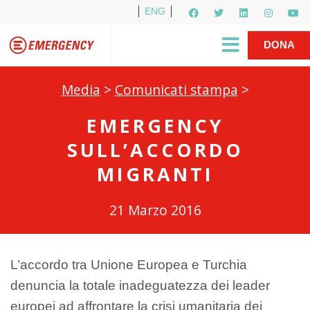
ENG
Per i media
5X1000
R1PUD1A
Shop
|
DONA
Media
>
Comunicati stampa
>
EMERGENCY
SULL’ACCORDO
MIGRANTI
21 Marzo 2016
L’accordo tra Unione Europea e Turchia
denuncia la totale inadeguatezza dei leader
europei ad affrontare la crisi umanitaria dei