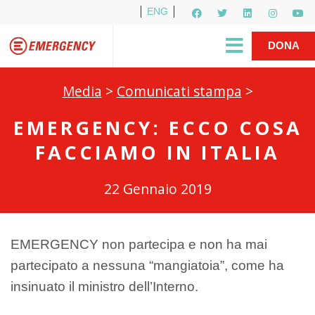
ENG
Per i media
5X1000
R1PUD1A
Shop
|
DONA
Media
>
Comunicati stampa
>
EMERGENCY: ECCO COSA
FACCIAMO IN ITALIA
22 Gennaio 2019
EMERGENCY non partecipa e non ha mai
partecipato a nessuna “mangiatoia”, come ha
insinuato il ministro dell’Interno.