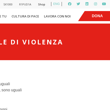
ENG
5X1000
R1PUD1A
Shop
|
DONA
E TU
CULTURA DI PACE
LAVORA CON NOI
E DI VIOLENZA
uguali
, sono uguali
 ogni