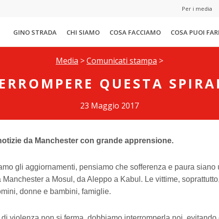
Per i media
GINO STRADA
CHI SIAMO
COSA FACCIAMO
COSA PUOI FAR
Media
>
Comunicati stampa
>
ERROMPERE QUESTA SPIRAL
23 Maggio 2017
notizie da Manchester con grande apprensione.
amo gli aggiornamenti, pensiamo che sofferenza e paura siano 
a Manchester a Mosul, da Aleppo a Kabul. Le vittime, soprattutto
omini, donne e bambini, famiglie.
 di violenza non si ferma, dobbiamo interromperla noi, evitando