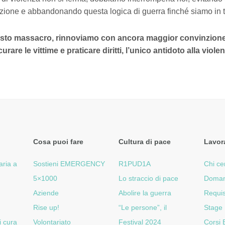
zione e abbandonando questa logica di guerra finché siamo in 
sto massacro, rinnoviamo con ancora maggior convinzione 
rare le vittime e praticare diritti, l’unico antidoto alla viole
Cosa puoi fare
Cultura di pace
Lavor
aria a
Sostieni EMERGENCY
R1PUD1A
Chi ce
5×1000
Lo straccio di pace
Doman
Aziende
Abolire la guerra
Requis
Rise up!
“Le persone”, il
Stage
i cura
Volontariato
Festival 2024
Corsi