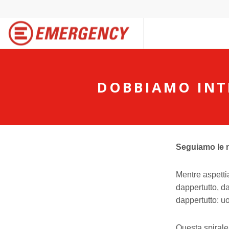
DOBBIAMO INT
Seguiamo le 
Mentre aspetti
dappertutto, d
dappertutto: u
Questa spirale