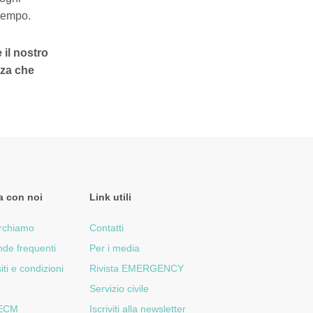
tempo.
il nostro
nza che
a con noi
Link utili
rchiamo
Contatti
de frequenti
Per i media
iti e condizioni
Rivista EMERGENCY
Servizio civile
 ECM
Iscriviti alla newsletter