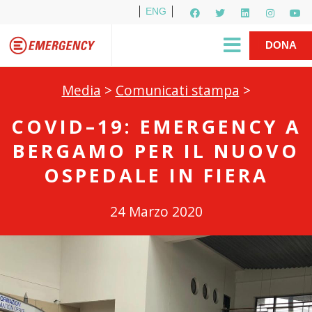
ENG
Per i media
5X1000
R1PUD1A
Shop
|
DONA
Media
>
Comunicati stampa
>
COVID–19: EMERGENCY A
BERGAMO PER IL NUOVO
OSPEDALE IN FIERA
24 Marzo 2020